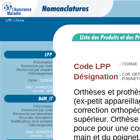
LPP
> Fiche
Présentation
Code LPP
:
7110648
Recherche par code
Recherche par chapitre
Téléchargement
Désignation
:
COR. ORT
POIGNET
Fiche :
7110648
MAJ : 04/08/2026
Orthèses et prothè
Version : 896
(ex-petit appareill
Présentation
correction orthop
Recherche par code
Recherche par laboratoire
supérieur. Orthèse
Nouvelles Inscriptions
Modifications de la semaine
Téléchargement
pouce pour une cor
MAJ : 05/08/2026
main et du poignet
Version : 1526