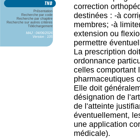
correction orthopé
Présentation
destinées : -à cor
Recherche par code
Recherche par chapitre
membres; -à limite
Recherche sur autres critères
Téléchargement
extension ou flexion
MAJ : 04/06/2026
Version : 105
permettre éventuel
La prescription doit
ordonnance particu
celles comportant l
pharmaceutiques ou
Elle doit généralem
désignation de l'art
de l'atteinte justifi
éventuellement, le
une application corr
médicale).