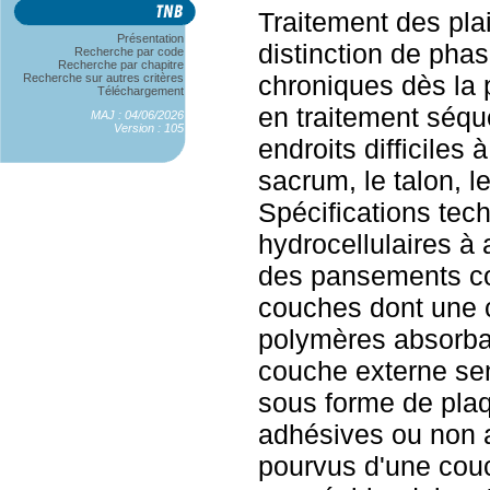
Traitement des pla
Présentation
distinction de phas
Recherche par code
Recherche par chapitre
chroniques dès la
Recherche sur autres critères
Téléchargement
en traitement séqu
MAJ : 04/06/2026
Version : 105
endroits difficiles 
sacrum, le talon, l
Spécifications te
hydrocellulaires à
des pansements c
couches dont une 
polymères absorba
couche externe sem
sous forme de plaq
adhésives ou non 
pourvus d'une cou