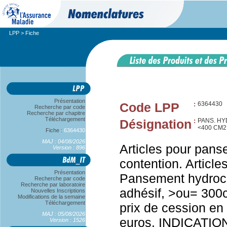
LPP
> Fiche
Présentation
Code LPP
:
6364430
Recherche par code
Recherche par chapitre
Téléchargement
Désignation
:
PANS. HY
<400 CM2
Fiche :
6364430
MAJ : 04/08/2026
Articles pour pans
Version : 896
contention. Articl
Présentation
Pansement hydrocel
Recherche par code
Recherche par laboratoire
adhésif, >ou= 300
Nouvelles Inscriptions
Modifications de la semaine
Téléchargement
prix de cession en
MAJ : 05/08/2026
euros. INDICATI
Version : 1526