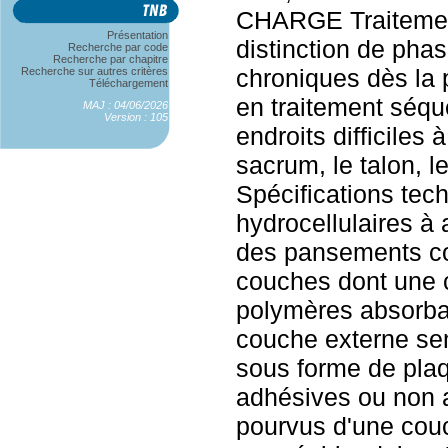
CHARGE Traitement
Présentation
distinction de phas
Recherche par code
Recherche par chapitre
chroniques dès la
Recherche sur autres critères
Téléchargement
en traitement séqu
MAJ : 04/06/2026
Version : 105
endroits difficiles 
sacrum, le talon, l
Spécifications te
hydrocellulaires à
des pansements c
couches dont une 
polymères absorba
couche externe sem
sous forme de plaq
adhésives ou non 
pourvus d'une cou