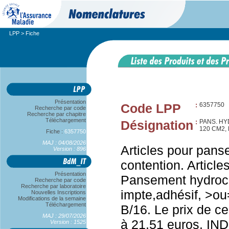
LPP
> Fiche
Présentation
Code LPP
:
6357750
Recherche par code
Recherche par chapitre
Téléchargement
Désignation
:
PANS. HY
120 CM2,
Fiche :
6357750
MAJ : 04/08/2026
Articles pour pans
Version : 896
contention. Articl
Présentation
Pansement hydroce
Recherche par code
Recherche par laboratoire
impte,adhésif, >o
Nouvelles Inscriptions
Modifications de la semaine
Téléchargement
B/16. Le prix de c
MAJ : 29/07/2026
à 21,51 euros. I
Version : 1525