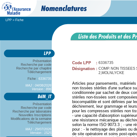
LPP
> Fiche
Présentation
Code LPP
:
6336735
Recherche par code
Recherche par chapitre
Désignation
:
COMP. NON TISSEES ST
Téléchargement
2,MOLNLYCKE
Fiche :
6336735
Articles pour pansements, matériel
MAJ : 04/08/2026
non tissées stériles d'une surface s
Version : 896
conditionnée par sachet de deux co
stériles non-tissées sont composées 
biocompatible et sont définies par l
Présentation
déchirement, leur grammage et leurs
Recherche par code
pour les compresses stériles non ti
Recherche par laboratoire
Nouvelles Inscriptions
- une capacité d'absorption supérieu
Modifications de la semaine
une résistance mécanique au déchir
Téléchargement
selon la norme ISO 9073.3 ; - une ré
pour : - le nettoyage des plaies ou d
MAJ : 29/07/2026
Version : 1525
de site opératoire et soins post-opér