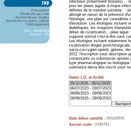
infectieux (notamment brûlures) ; - 
pour les plaies aiguës à risque infe
définies de la manière suivante : - pl
Présentation
Recherche par code
allongé en raison de la présence d'u
Recherche par chapitre
l'étiologie, une plaie est considéré
Recherche sur autres critères
d'évolution. Les étiologies incluent
Téléchargement
diabétiques, les moignons d'amputat
MAJ : 04/06/2026
délais de cicatrisation, - plaie aiguë 
Version : 105
supposé normal c'est-à-dire sans cau
Les étiologies incluent notamment les
cicatrisation dirigée postchirurgical
sacro-coccygien opéré), gelures, d
2012, l'inscription sous descriptio
composants ou substances ajoutés p
type pharmacologique ou biologique
substance devra être inscrit sous 
Dates J.O. et Arrêté
Date début validité
:
15/12/2025
Ancien code
:
1330751