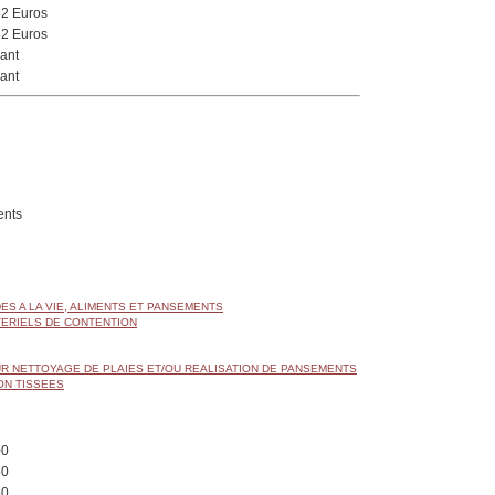
82 Euros
82 Euros
ant
ant
nts
DES A LA VIE, ALIMENTS ET PANSEMENTS
TERIELS DE CONTENTION
R NETTOYAGE DE PLAIES ET/OU REALISATION DE PANSEMENTS
ON TISSEES
00
50
50