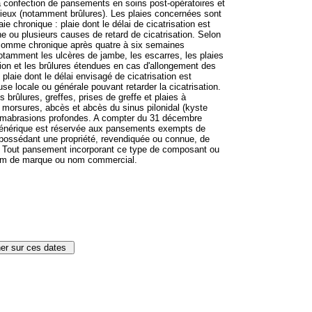
la confection de pansements en soins post-opératoires et
ctieux (notamment brûlures). Les plaies concernées sont
aie chronique : plaie dont le délai de cicatrisation est
ne ou plusieurs causes de retard de cicatrisation. Selon
e comme chronique après quatre à six semaines
 notamment les ulcères de jambe, les escarres, les plaies
ion et les brûlures étendues en cas d'allongement des
: plaie dont le délai envisagé de cicatrisation est
se locale ou générale pouvant retarder la cicatrisation.
 brûlures, greffes, prises de greffe et plaies à
e, morsures, abcès et abcès du sinus pilonidal (kyste
ermabrasions profondes. A compter du 31 décembre
n générique est réservée aux pansements exempts de
ossédant une propriété, revendiquée ou connue, de
. Tout pansement incorporant ce type de composant ou
nom de marque ou nom commercial.