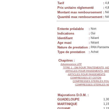
Tarif
:
4,
Prix unitaire réglementé
:
4,
Montant max remboursement
:
Né
Quantité max remboursement
:
Né
Entente préalable
:
Non
Indications
:
Oui
Identifiant
:
Néant
Age maxi
:
Néant
Nature de prestation
:
PAN Panseme
Type de prestation
:
Achat
Chapitres :
Arborescence LPP
TITRE 1 : DM POUR TRAITEMENTS, AI
ARTICLES POUR PANSEMENTS, MA
ARTICLES POUR PANSEMENTS
COMPRESSES ET COTON
COMPRESSES STERILES POU
COMPRESSES STERILES N
Majorations D.O.M. :
GUADELOUPE
1,3
MARTINIQUE
1,1
GUYANE
1,1