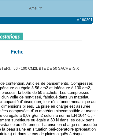
Ameli.fr
V.180301
Fiche
ERI, [ 56 - 100 CM2[, BTE DE 50 SACHETS X
s de contention. Articles de pansements. Compresses
upérieure ou égale à 56 cm2 et inférieure à 100 cm2,
mpresses, la boîte de 50 sachets. Les compresses
d'un voile de non-tissé, fabriqué dans un matériau
eur capacité d'absorption, leur résistance mécanique au
 dimensions pliées. La prise en charge est assurée
ssées composées d'un matériau biocompatible et ayant :
re ou égale à 0,07 g/cm2 selon la norme EN 1644-1 ; -
ement supérieure ou égale à 30 N dans les deux sens
sistance au délitement. La prise en charge est assurée
e la peau saine en situation péri-opératoire (préparation
atoires) et dans le cas de plaies aiguës à risque