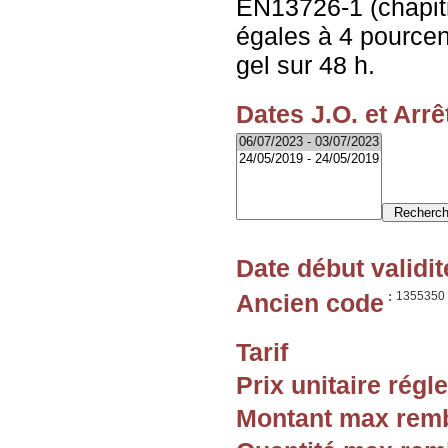
EN13726-1 (chapitr
égales à 4 pourcen
gel sur 48 h.
Dates J.O. et Arrê
Date début validit
Ancien code
:
1355350
Tarif
Prix unitaire rég
Montant max rem