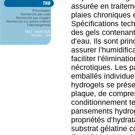
assurée en traitem
Présentation
plaies chroniques 
Recherche par code
Recherche par chapitre
Spécifications tec
Recherche sur autres critères
Téléchargement
des gels contenant
MAJ : 04/06/2026
Version : 105
d'eau. Ils sont pri
assurer l'humidific
faciliter l'éliminat
nécrotiques. Les p
emballés individu
hydrogels se prés
plaque, de compre
conditionnement te
pansements hydrog
propriétés d'hydra
substrat gélatine 