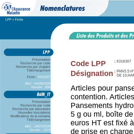
LPP
> Fiche
Présentation
Code LPP
:
6316307
Recherche par code
Recherche par chapitre
Téléchargement
Désignation
:
PANS.S HY
DE 10,H
Fiche :
6316307
MAJ : 04/08/2026
Articles pour pans
Version : 896
contention. Articl
Présentation
Pansements hydroge
Recherche par code
Recherche par laboratoire
5 g ou ml, boîte de
Nouvelles Inscriptions
Modifications de la semaine
Téléchargement
euros HT est fixé à
MAJ : 29/07/2026
de prise en charge
Version : 1525