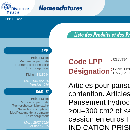
LPP
> Fiche
Présentation
Code LPP
:
6315934
Recherche par code
Recherche par chapitre
Téléchargement
Désignation
:
PANS. HY
CM2, B/1
Fiche :
6315934
MAJ : 04/08/2026
Articles pour pans
Version : 896
contention. Articl
Présentation
Pansement hydrocel
Recherche par code
Recherche par laboratoire
>ou=300 cm2 et <4
Nouvelles Inscriptions
Modifications de la semaine
Téléchargement
cession en euros H
MAJ : 29/07/2026
INDICATION PRIS
Version : 1525