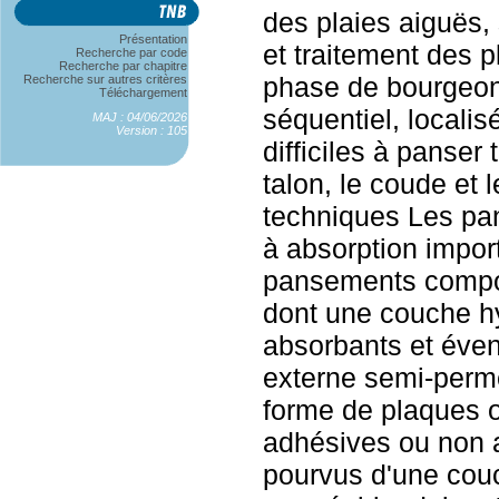
des plaies aiguës,
Présentation
et traitement des p
Recherche par code
Recherche par chapitre
phase de bourgeon
Recherche sur autres critères
Téléchargement
séquentiel, locali
MAJ : 04/06/2026
Version : 105
difficiles à panser 
talon, le coude et 
techniques Les pa
à absorption impor
pansements compo
dont une couche h
absorbants et éve
externe semi-permé
forme de plaques o
adhésives ou non 
pourvus d'une cou