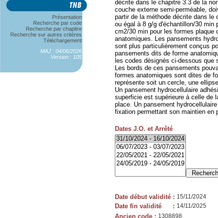
décrite dans le chapitre 3.3 de la 
couche externe semi-perméable, doi
partir de la méthode décrite dans le
Présentation
Recherche par code
ou égal à 8 g/g d'échantillon/30 min p
Recherche par chapitre
cm2/30 min pour les formes plaque o
Recherche sur autres critères
anatomiques. Les pansements hydroce
Téléchargement
sont plus particulièrement conçus pour
MAJ : 04/06/2026
pansements dits de forme anatomique
Version : 105
les codes désignés ci-dessous que s
Les bords de ces pansements pouvant
formes anatomiques sont dites de fo
représente soit un cercle, une ellips
Un pansement hydrocellulaire adhés
superficie est supérieure à celle de 
place. Un pansement hydrocellulaire
fixation permettant son maintien en 
Dates J.O. et Arrêté
Date début validité
:
15/11/2024
Date fin validité
:
14/11/2025
Ancien code
:
1308898