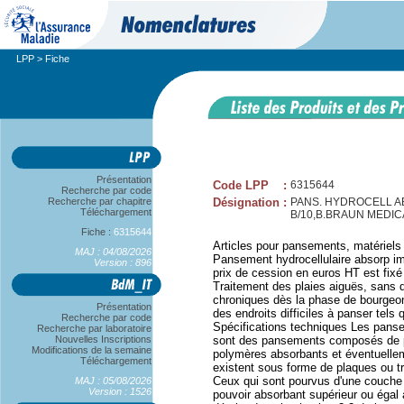
LPP
> Fiche
Présentation
Code LPP
:
6315644
Recherche par code
Recherche par chapitre
Désignation
:
PANS. HYDROCELL ABS
Téléchargement
B/10,B.BRAUN MEDIC
Fiche :
6315644
Articles pour pansements, matériels
MAJ : 04/08/2026
Pansement hydrocellulaire absorp im
Version : 896
prix de cession en euros HT est f
Traitement des plaies aiguës, sans d
chroniques dès la phase de bourgeon
Présentation
des endroits difficiles à panser tels 
Recherche par code
Spécifications techniques Les panse
Recherche par laboratoire
Nouvelles Inscriptions
sont des pansements composés de p
Modifications de la semaine
polymères absorbants et éventuelle
Téléchargement
existent sous forme de plaques ou t
Ceux qui sont pourvus d'une couche 
MAJ : 05/08/2026
Version : 1526
pouvoir absorbant supérieur ou égal