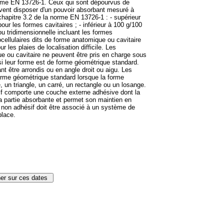
norme EN 13726-1. Ceux qui sont dépourvus de
vent disposer d'un pouvoir absorbant mesuré à
 chapitre 3.2 de la norme EN 13726-1 : - supérieur
our les formes cavitaires ; - inférieur à 100 g/100
u tridimensionnelle incluant les formes
llulaires dits de forme anatomique ou cavitaire
 les plaies de localisation difficile. Les
 ou cavitaire ne peuvent être pris en charge sous
i leur forme est de forme géométrique standard.
 être arrondis ou en angle droit ou aigu. Les
rme géométrique standard lorsque la forme
e, un triangle, un carré, un rectangle ou un losange.
if comporte une couche externe adhésive dont la
la partie absorbante et permet son maintien en
 non adhésif doit être associé à un système de
place.