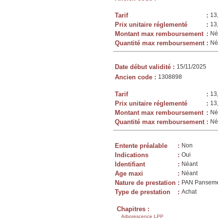
Tarif
:
13
Prix unitaire réglementé
:
13
Montant max remboursement
:
Né
Quantité max remboursement
:
Né
Date début validité
:
15/11/2025
Ancien code
:
1308898
Tarif
:
13
Prix unitaire réglementé
:
13
Montant max remboursement
:
Né
Quantité max remboursement
:
Né
Entente préalable
:
Non
Indications
:
Oui
Identifiant
:
Néant
Age maxi
:
Néant
Nature de prestation
:
PAN Panseme
Type de prestation
:
Achat
Chapitres :
Arborescence LPP