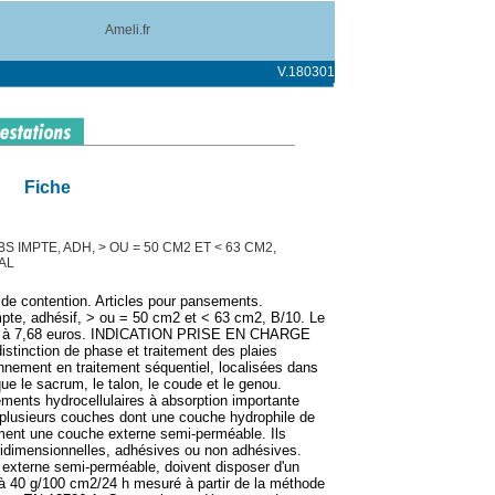
Ameli.fr
V.180301
Fiche
 IMPTE, ADH, > OU = 50 CM2 ET < 63 CM2,
AL
 de contention. Articles pour pansements.
pte, adhésif, > ou = 50 cm2 et < 63 cm2, B/10. Le
ixé à 7,68 euros. INDICATION PRISE EN CHARGE
istinction de phase et traitement des plaies
nement en traitement séquentiel, localisées dans
que le sacrum, le talon, le coude et le genou.
ments hydrocellulaires à absorption importante
lusieurs couches dont une couche hydrophile de
ment une couche externe semi-perméable. Ils
ridimensionnelles, adhésives ou non adhésives.
externe semi-perméable, doivent disposer d'un
 à 40 g/100 cm2/24 h mesuré à partir de la méthode