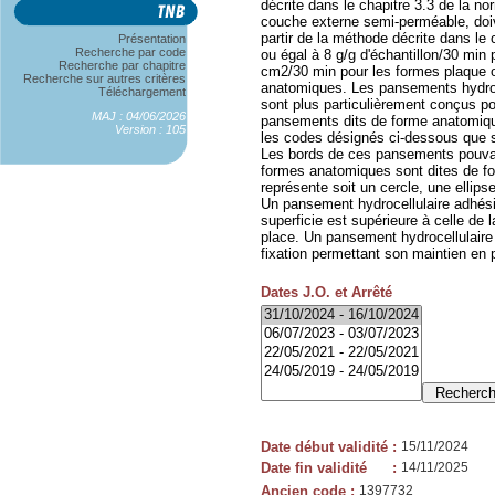
décrite dans le chapitre 3.3 de la 
couche externe semi-perméable, doi
partir de la méthode décrite dans le
Présentation
Recherche par code
ou égal à 8 g/g d'échantillon/30 min p
Recherche par chapitre
cm2/30 min pour les formes plaque o
Recherche sur autres critères
anatomiques. Les pansements hydroce
Téléchargement
sont plus particulièrement conçus pour
MAJ : 04/06/2026
pansements dits de forme anatomique
Version : 105
les codes désignés ci-dessous que s
Les bords de ces pansements pouvant
formes anatomiques sont dites de fo
représente soit un cercle, une ellips
Un pansement hydrocellulaire adhés
superficie est supérieure à celle de 
place. Un pansement hydrocellulaire
fixation permettant son maintien en 
Dates J.O. et Arrêté
Date début validité
:
15/11/2024
Date fin validité
:
14/11/2025
Ancien code
:
1397732