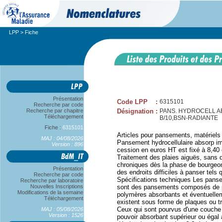
LPP
> Fiche
Présentation
Code LPP
:
6315101
Recherche par code
Recherche par chapitre
Désignation
:
PANS. HYDROCELL ABS
Téléchargement
B/10,BSN-RADIANTE
Fiche :
6315101
Articles pour pansements, matériels
MAJ : 04/08/2026
Pansement hydrocellulaire absorp im
Version : 896
cession en euros HT est fixé à 8
Traitement des plaies aiguës, sans d
chroniques dès la phase de bourgeon
Présentation
des endroits difficiles à panser tels 
Recherche par code
Spécifications techniques Les panse
Recherche par laboratoire
Nouvelles Inscriptions
sont des pansements composés de p
Modifications de la semaine
polymères absorbants et éventuelle
Téléchargement
existent sous forme de plaques ou t
Ceux qui sont pourvus d'une couche 
MAJ : 05/08/2026
Version : 1526
pouvoir absorbant supérieur ou égal