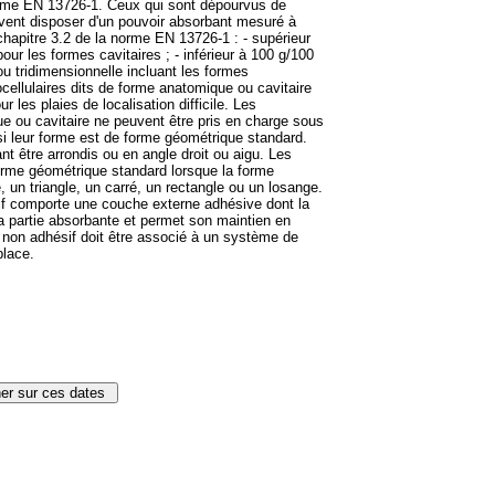
norme EN 13726-1. Ceux qui sont dépourvus de
vent disposer d'un pouvoir absorbant mesuré à
 chapitre 3.2 de la norme EN 13726-1 : - supérieur
our les formes cavitaires ; - inférieur à 100 g/100
u tridimensionnelle incluant les formes
llulaires dits de forme anatomique ou cavitaire
 les plaies de localisation difficile. Les
 ou cavitaire ne peuvent être pris en charge sous
i leur forme est de forme géométrique standard.
 être arrondis ou en angle droit ou aigu. Les
rme géométrique standard lorsque la forme
e, un triangle, un carré, un rectangle ou un losange.
if comporte une couche externe adhésive dont la
la partie absorbante et permet son maintien en
 non adhésif doit être associé à un système de
place.