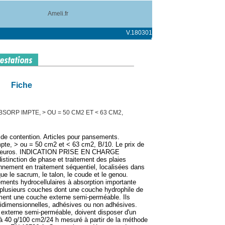
Ameli.fr
V.180301
Fiche
ORP IMPTE, > OU = 50 CM2 ET < 63 CM2,
 de contention. Articles pour pansements.
pte, > ou = 50 cm2 et < 63 cm2, B/10. Le prix de
,40 euros. INDICATION PRISE EN CHARGE
istinction de phase et traitement des plaies
nement en traitement séquentiel, localisées dans
que le sacrum, le talon, le coude et le genou.
ments hydrocellulaires à absorption importante
lusieurs couches dont une couche hydrophile de
ment une couche externe semi-perméable. Ils
ridimensionnelles, adhésives ou non adhésives.
externe semi-perméable, doivent disposer d'un
 à 40 g/100 cm2/24 h mesuré à partir de la méthode