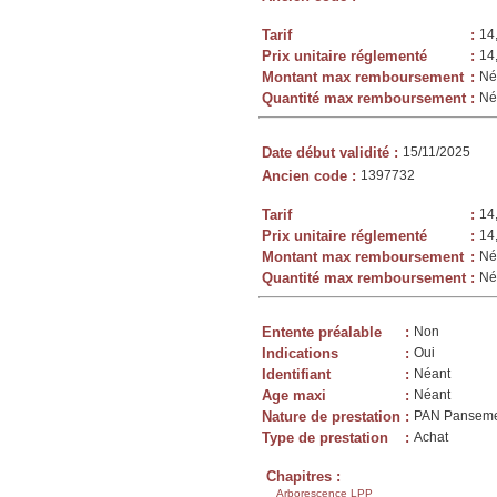
Tarif
:
14
Prix unitaire réglementé
:
14
Montant max remboursement
:
Né
Quantité max remboursement
:
Né
Date début validité
:
15/11/2025
Ancien code
:
1397732
Tarif
:
14
Prix unitaire réglementé
:
14
Montant max remboursement
:
Né
Quantité max remboursement
:
Né
Entente préalable
:
Non
Indications
:
Oui
Identifiant
:
Néant
Age maxi
:
Néant
Nature de prestation
:
PAN Panseme
Type de prestation
:
Achat
Chapitres :
Arborescence LPP