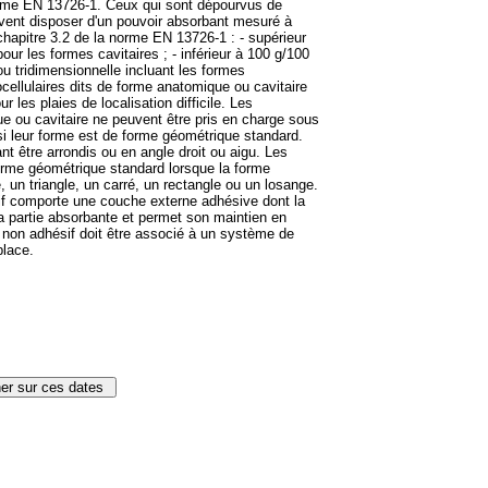
norme EN 13726-1. Ceux qui sont dépourvus de
vent disposer d'un pouvoir absorbant mesuré à
 chapitre 3.2 de la norme EN 13726-1 : - supérieur
our les formes cavitaires ; - inférieur à 100 g/100
u tridimensionnelle incluant les formes
llulaires dits de forme anatomique ou cavitaire
 les plaies de localisation difficile. Les
 ou cavitaire ne peuvent être pris en charge sous
i leur forme est de forme géométrique standard.
 être arrondis ou en angle droit ou aigu. Les
rme géométrique standard lorsque la forme
e, un triangle, un carré, un rectangle ou un losange.
if comporte une couche externe adhésive dont la
la partie absorbante et permet son maintien en
 non adhésif doit être associé à un système de
place.