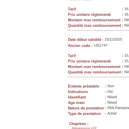
Tarif
:
16
Prix unitaire réglementé
:
16
Montant max remboursement
:
Né
Quantité max remboursement
:
Né
Date début validité
:
15/11/2025
Ancien code
:
1351747
Tarif
:
15
Prix unitaire réglementé
:
15
Montant max remboursement
:
Né
Quantité max remboursement
:
Né
Entente préalable
:
Non
Indications
:
Oui
Identifiant
:
Néant
Age maxi
:
Néant
Nature de prestation
:
PAN Panseme
Type de prestation
:
Achat
Chapitres :
Arborescence LPP