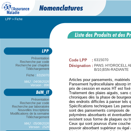
LPP
> Fiche
Présentation
Code LPP
:
6315070
Recherche par code
Recherche par chapitre
Désignation
:
PANS. HYDROCELL ABS
Téléchargement
B/10,BSN-RADIANTE
Fiche :
6315070
Articles pour pansements, matériels
MAJ : 04/08/2026
Pansement hydrocellulaire absorp i
Version : 896
prix de cession en euros HT est f
Traitement des plaies aiguës, sans d
chroniques dès la phase de bourgeon
Présentation
des endroits difficiles à panser tels 
Recherche par code
Spécifications techniques Les panse
Recherche par laboratoire
Nouvelles Inscriptions
sont des pansements composés de p
Modifications de la semaine
polymères absorbants et éventuelle
Téléchargement
existent sous forme de plaques ou t
Ceux qui sont pourvus d'une couche 
MAJ : 05/08/2026
Version : 1526
pouvoir absorbant supérieur ou égal