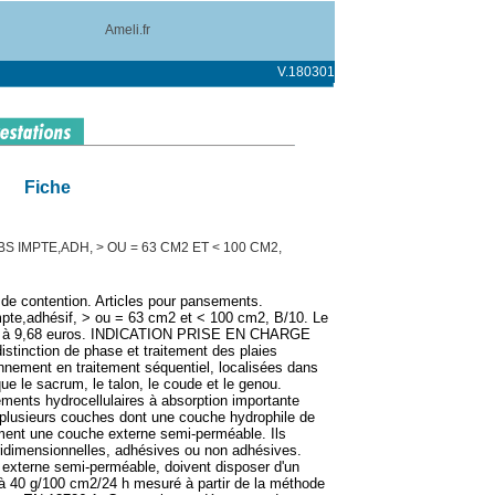
Ameli.fr
V.180301
Fiche
 IMPTE,ADH, > OU = 63 CM2 ET < 100 CM2,
 de contention. Articles pour pansements.
mpte,adhésif, > ou = 63 cm2 et < 100 cm2, B/10. Le
ixé à 9,68 euros. INDICATION PRISE EN CHARGE
istinction de phase et traitement des plaies
nement en traitement séquentiel, localisées dans
que le sacrum, le talon, le coude et le genou.
ments hydrocellulaires à absorption importante
lusieurs couches dont une couche hydrophile de
ment une couche externe semi-perméable. Ils
ridimensionnelles, adhésives ou non adhésives.
externe semi-perméable, doivent disposer d'un
 à 40 g/100 cm2/24 h mesuré à partir de la méthode