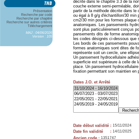
décrite dans le chapitre 3.3 de la 
couche externe semi-perméable, doi
partir de la méthode décrite dans le
Présentation
Recherche par code
ou égal à 8 g/g d'échantillon/30 min p
Recherche par chapitre
cm2/30 min pour les formes plaque o
Recherche sur autres critères
anatomiques. Les pansements hydroce
Téléchargement
sont plus particulièrement conçus pour
MAJ : 04/06/2026
pansements dits de forme anatomique
Version : 105
les codes désignés ci-dessous que s
Les bords de ces pansements pouvant
formes anatomiques sont dites de fo
représente soit un cercle, une ellips
Un pansement hydrocellulaire adhés
superficie est supérieure à celle de 
place. Un pansement hydrocellulaire
fixation permettant son maintien en 
Dates J.O. et Arrêté
Date début validité
:
15/11/2024
Date fin validité
:
14/11/2025
Ancien code
:
1351747