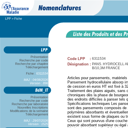
LPP
> Fiche
Présentation
Code LPP
:
6311534
Recherche par code
Recherche par chapitre
Désignation
:
PANS. HYDROCELL AB
Téléchargement
B/10,3M FRANCE
Fiche :
6311534
Articles pour pansements, matériels
MAJ : 04/08/2026
Pansement hydrocellulaire absorp im
Version : 896
de cession en euros HT est fixé 
Traitement des plaies aiguës, sans d
chroniques dès la phase de bourgeon
Présentation
des endroits difficiles à panser tels 
Recherche par code
Spécifications techniques Les panse
Recherche par laboratoire
Nouvelles Inscriptions
sont des pansements composés de p
Modifications de la semaine
polymères absorbants et éventuelle
Téléchargement
existent sous forme de plaques ou t
Ceux qui sont pourvus d'une couche 
MAJ : 29/07/2026
Version : 1525
pouvoir absorbant supérieur ou égal