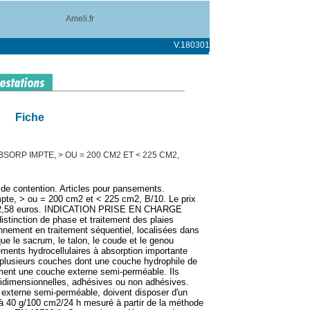
Ameli.fr
V.180301
Fiche
SORP IMPTE, > OU = 200 CM2 ET < 225 CM2,
 de contention. Articles pour pansements.
pte, > ou = 200 cm2 et < 225 cm2, B/10. Le prix
à 32,58 euros. INDICATION PRISE EN CHARGE
istinction de phase et traitement des plaies
nement en traitement séquentiel, localisées dans
que le sacrum, le talon, le coude et le genou
ments hydrocellulaires à absorption importante
lusieurs couches dont une couche hydrophile de
ment une couche externe semi-perméable. Ils
ridimensionnelles, adhésives ou non adhésives.
externe semi-perméable, doivent disposer d'un
 à 40 g/100 cm2/24 h mesuré à partir de la méthode