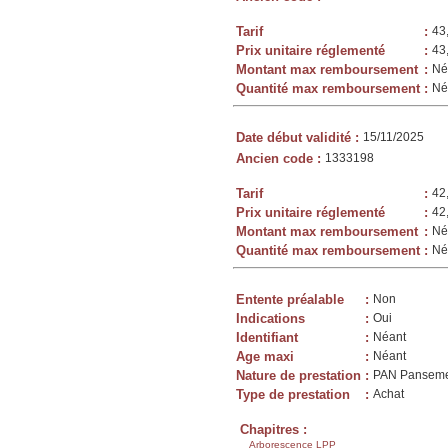
Tarif
:
43
Prix unitaire réglementé
:
43
Montant max remboursement
:
Né
Quantité max remboursement
:
Né
Date début validité
:
15/11/2025
Ancien code
:
1333198
Tarif
:
42
Prix unitaire réglementé
:
42
Montant max remboursement
:
Né
Quantité max remboursement
:
Né
Entente préalable
:
Non
Indications
:
Oui
Identifiant
:
Néant
Age maxi
:
Néant
Nature de prestation
:
PAN Panseme
Type de prestation
:
Achat
Chapitres :
Arborescence LPP