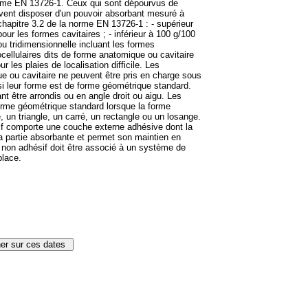
norme EN 13726-1. Ceux qui sont dépourvus de
vent disposer d'un pouvoir absorbant mesuré à
 chapitre 3.2 de la norme EN 13726-1 : - supérieur
our les formes cavitaires ; - inférieur à 100 g/100
u tridimensionnelle incluant les formes
llulaires dits de forme anatomique ou cavitaire
 les plaies de localisation difficile. Les
 ou cavitaire ne peuvent être pris en charge sous
i leur forme est de forme géométrique standard.
 être arrondis ou en angle droit ou aigu. Les
rme géométrique standard lorsque la forme
e, un triangle, un carré, un rectangle ou un losange.
if comporte une couche externe adhésive dont la
la partie absorbante et permet son maintien en
 non adhésif doit être associé à un système de
place.