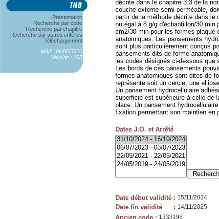
décrite dans le chapitre 3.3 de la 
couche externe semi-perméable, doi
partir de la méthode décrite dans le
Présentation
Recherche par code
ou égal à 8 g/g d'échantillon/30 min p
Recherche par chapitre
cm2/30 min pour les formes plaque o
Recherche sur autres critères
anatomiques. Les pansements hydroce
Téléchargement
sont plus particulièrement conçus pour
MAJ : 04/06/2026
pansements dits de forme anatomique
Version : 105
les codes désignés ci-dessous que s
Les bords de ces pansements pouvant
formes anatomiques sont dites de fo
représente soit un cercle, une ellips
Un pansement hydrocellulaire adhés
superficie est supérieure à celle de 
place. Un pansement hydrocellulaire
fixation permettant son maintien en 
Dates J.O. et Arrêté
Date début validité
:
15/11/2024
Date fin validité
:
14/11/2025
Ancien code
:
1333198