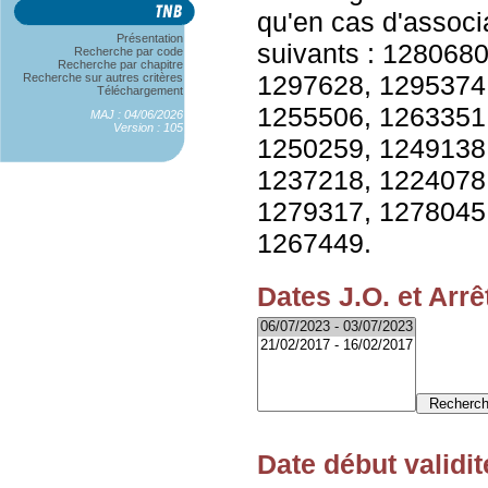
qu'en cas d'associ
Présentation
suivants : 128068
Recherche par code
Recherche par chapitre
1297628, 1295374
Recherche sur autres critères
Téléchargement
1255506, 1263351
MAJ : 04/06/2026
Version : 105
1250259, 1249138
1237218, 1224078
1279317, 1278045
1267449.
Dates J.O. et Arrê
Date début validit