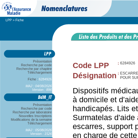
LPP
> Fiche
Présentation
Code LPP
:
6284926
Recherche par code
Recherche par chapitre
Téléchargement
Désignation
:
ESCARRE
POUR SU
Fiche :
6284926
MAJ : 04/08/2026
Dispositifs médica
Version : 896
à domicile et d'aid
Présentation
handicapés. Lits et
Recherche par code
Recherche par laboratoire
Surmatelas d'aide 
Nouvelles Inscriptions
Modifications de la semaine
Téléchargement
escarres, support 
MAJ : 05/08/2026
en charge de cette
Version : 1526