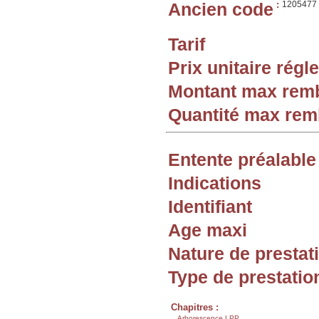
Ancien code
:
1205477
Tarif
Prix unitaire rég
Montant max rem
Quantité max re
Entente préalable
Indications
Identifiant
Age maxi
Nature de prestat
Type de prestatio
Chapitres :
Arborescence LPP