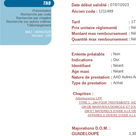
Date début validité
:
07/07/2023
Présentation
Ancien code
:
1211489
Recherche par code
Recherche par chapitre
Recherche sur autres critères
Tarif
:
17
Téléchargement
Prix unitaire réglementé
:
Né
MAJ : 04/06/2026
Montant max remboursement
:
Né
Version : 105
Quantité max remboursement
:
Né
Entente préalable
:
Non
Indications
:
Oui
Identifiant
:
Néant
Age maxi
:
Néant
Nature de prestation
:
AAD Autres Ac
Type de prestation
:
Achat
Chapitres :
Arborescence LPP
TITRE 1 : DM POUR TRAITEMENTS, AI
DM DE MAINTIEN A DOMICILE ET D'
DM ET MATERIELS D'AIDE A LA VI
APPAREILS DIVERS D'AIDE A LA
Majorations D.O.M. :
GUADELOUPE
1,3