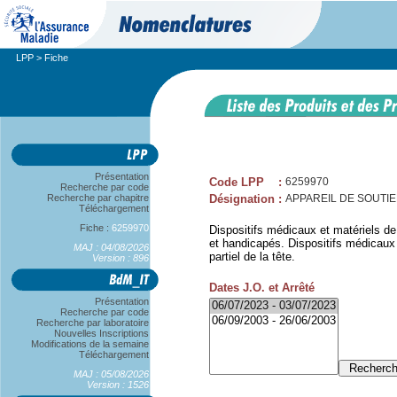
LPP
> Fiche
Présentation
Code LPP
:
6259970
Recherche par code
Recherche par chapitre
Désignation
:
APPAREIL DE SOUTIEN
Téléchargement
Fiche :
6259970
Dispositifs médicaux et matériels de
et handicapés. Dispositifs médicaux e
MAJ : 04/08/2026
partiel de la tête.
Version : 896
Dates J.O. et Arrêté
Présentation
Recherche par code
Recherche par laboratoire
Nouvelles Inscriptions
Modifications de la semaine
Téléchargement
MAJ : 05/08/2026
Version : 1526