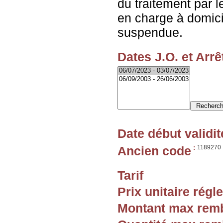
du traitement par l
en charge à domicil
suspendue.
Dates J.O. et Arrê
Date début validit
Ancien code
:
1189270
Tarif
Prix unitaire rég
Montant max rem