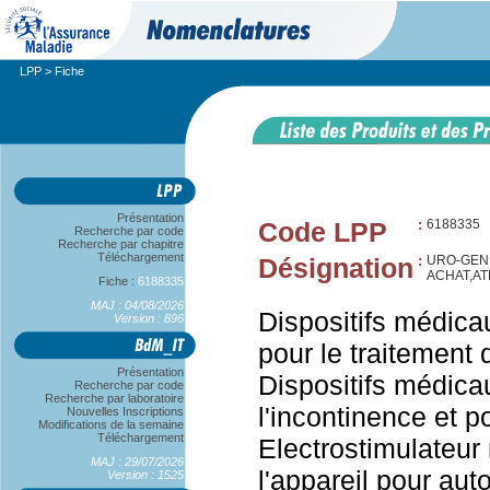
LPP
> Fiche
Présentation
Code LPP
:
6188335
Recherche par code
Recherche par chapitre
Téléchargement
Désignation
:
URO-GEN
ACHAT,AT
Fiche :
6188335
MAJ : 04/08/2026
Dispositifs médicau
Version : 896
pour le traitement 
Présentation
Dispositifs médica
Recherche par code
Recherche par laboratoire
l'incontinence et po
Nouvelles Inscriptions
Modifications de la semaine
Téléchargement
Electrostimulateur
MAJ : 29/07/2026
l'appareil pour aut
Version : 1525