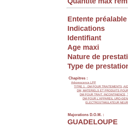
Quantité max re
Entente préalable
Indications
Identifiant
Age maxi
Nature de prestat
Type de prestatio
Chapitres :
Arborescence LPP
TITRE 1 : DM POUR TRAITEMENTS, AI
DM, MATERIELS ET PRODUITS POU
DM POUR TRAIT. INCONTINENCE
DM POUR L'APPAREIL URO-GEN
ELECTROSTIMULATEUR NEU
Majorations D.O.M. :
GUADELOUPE