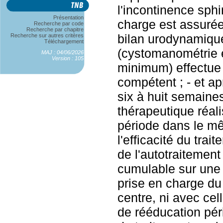
l'incontinence sphi
Présentation
charge est assurée 
Recherche par code
Recherche par chapitre
bilan urodynamiqu
Recherche sur autres critères
Téléchargement
(cystomanométrie e
MAJ : 04/06/2026
Version : 105
minimum) effectue
compétent ; - et a
six à huit semaine
thérapeutique réali
période dans le mê
l'efficacité du tra
de l'autotraitement
cumulable sur une
prise en charge d
centre, ni avec cel
de rééducation pér