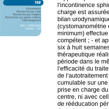
l'incontinence sphi
Présentation
charge est assurée 
Recherche par code
Recherche par chapitre
bilan urodynamiqu
Recherche sur autres critères
Téléchargement
(cystomanométrie e
MAJ : 04/06/2026
Version : 105
minimum) effectue
compétent ; - et a
six à huit semaine
thérapeutique réali
période dans le mê
l'efficacité du tra
de l'autotraitement
cumulable sur une
prise en charge d
centre, ni avec cel
de rééducation pér