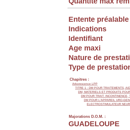
Quantité max re
Entente préalable
Indications
Identifiant
Age maxi
Nature de prestat
Type de prestatio
Chapitres :
Arborescence LPP
TITRE 1 : DM POUR TRAITEMENTS, AI
DM, MATERIELS ET PRODUITS POU
DM POUR TRAIT. INCONTINENCE
DM POUR L'APPAREIL URO-GEN
ELECTROSTIMULATEUR NEU
Majorations D.O.M. :
GUADELOUPE