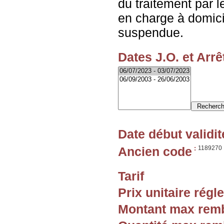
du traitement par l
en charge à domicil
suspendue.
Dates J.O. et Arrê
Date début validit
Ancien code
:
1189270
Tarif
Prix unitaire rég
Montant max rem