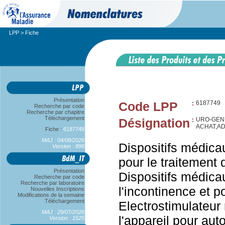
LPP
> Fiche
Présentation
Code LPP
:
6187749
Recherche par code
Recherche par chapitre
Téléchargement
Désignation
:
URO-GEN
ACHAT,A
Fiche :
6187749
MAJ : 04/08/2026
Dispositifs médicau
Version : 896
pour le traitement 
Présentation
Dispositifs médica
Recherche par code
Recherche par laboratoire
l'incontinence et po
Nouvelles Inscriptions
Modifications de la semaine
Téléchargement
Electrostimulateur
MAJ : 29/07/2026
l'appareil pour aut
Version : 1525