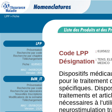
LPP
> Fiche
Présentation
Code LPP
:
6185822
Recherche par code
Recherche par chapitre
Téléchargement
Désignation
:
TENS, EL
MEDICO
Fiche :
6185822
MAJ : 04/08/2026
Dispositifs médicau
Version : 896
pour le traitement 
Présentation
spécifiques. Dispo
Recherche par code
Recherche par laboratoire
traitements et art
Nouvelles Inscriptions
Modifications de la semaine
Téléchargement
nécessaires à l'util
MAJ : 05/08/2026
neurostimulation t
Version : 1526