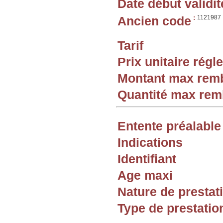
Date début validit
Ancien code
:
1121987
Tarif
Prix unitaire rég
Montant max rem
Quantité max re
Entente préalable
Indications
Identifiant
Age maxi
Nature de prestat
Type de prestatio