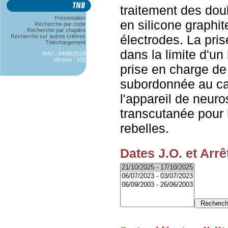
traitement des dou
Présentation
en silicone graphite
Recherche par code
Recherche par chapitre
électrodes. La pri
Recherche sur autres critères
Téléchargement
dans la limite d'u
MAJ : 04/06/2026
Version : 105
prise en charge de
subordonnée au ca
l'appareil de neuro
transcutanée pour 
rebelles.
Dates J.O. et Arrê