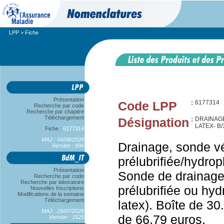
LPP
> Fiche
Présentation
Code LPP
:
6177314
Recherche par code
Recherche par chapitre
Téléchargement
Désignation
:
DRAINAGE
LATEX- B
Fiche :
6177314
MAJ : 04/08/2026
Drainage, sonde vés
Version : 896
prélubrifiée/hydrop
Présentation
Sonde de drainage v
Recherche par code
Recherche par laboratoire
prélubrifiée ou hyd
Nouvelles Inscriptions
Modifications de la semaine
Téléchargement
latex). Boîte de 30
MAJ : 29/07/2026
de 66.79 euros.
Version : 1525