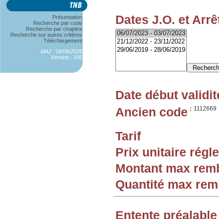
Dates J.O. et Arrê
Présentation
Recherche par code
Recherche par chapitre
Recherche sur autres critères
Téléchargement
MAJ : 04/06/2026
Version : 105
Date début validit
Ancien code
:
1112669
Tarif
Prix unitaire rég
Montant max rem
Quantité max re
Entente préalable