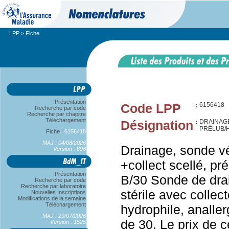
LPP
> Fiche
Présentation
Code LPP
:
6156418
Recherche par code
Recherche par chapitre
Téléchargement
Désignation
:
DRAINAGE
PRÉLUB/H
Fiche :
6156418
MAJ : 04/08/2026
Drainage, sonde vés
Version : 896
+collect scellé, pr
Présentation
B/30 Sonde de drai
Recherche par code
Recherche par laboratoire
stérile avec collect
Nouvelles Inscriptions
Modifications de la semaine
Téléchargement
hydrophile, analler
MAJ : 29/07/2026
de 30. Le prix de 
Version : 1525