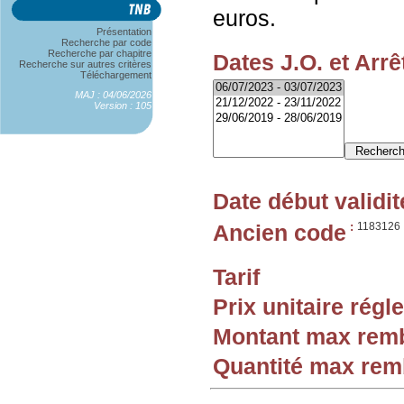
euros.
Présentation
Recherche par code
Recherche par chapitre
Dates J.O. et Arrê
Recherche sur autres critères
Téléchargement
MAJ : 04/06/2026
Version : 105
Date début validit
Ancien code
:
1183126
Tarif
Prix unitaire rég
Montant max rem
Quantité max re