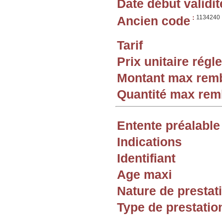
Date début validit
Ancien code
:
1134240
Tarif
Prix unitaire rég
Montant max rem
Quantité max re
Entente préalable
Indications
Identifiant
Age maxi
Nature de prestat
Type de prestatio