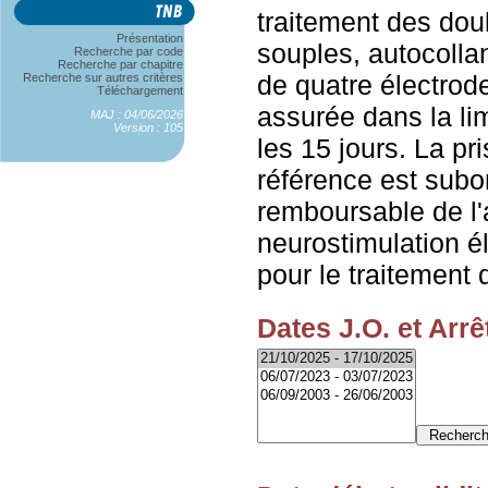
traitement des dou
Présentation
souples, autocollant
Recherche par code
Recherche par chapitre
de quatre électrod
Recherche sur autres critères
Téléchargement
assurée dans la li
MAJ : 04/06/2026
Version : 105
les 15 jours. La pr
référence est sub
remboursable de l'
neurostimulation é
pour le traitement 
Dates J.O. et Arrê