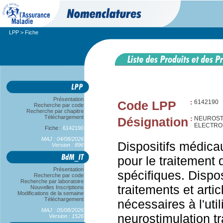
LPP
> Fiche
Présentation
Code LPP
:
6142190
Recherche par code
Recherche par chapitre
Téléchargement
Désignation
:
NEUROST
ELECTRO
Fiche :
6142190
MAJ : 04/08/2026
Dispositifs médicau
Version : 896
pour le traitement 
Présentation
spécifiques. Dispo
Recherche par code
Recherche par laboratoire
traitements et art
Nouvelles Inscriptions
Modifications de la semaine
Téléchargement
nécessaires à l'util
MAJ : 05/08/2026
neurostimulation t
Version : 1526