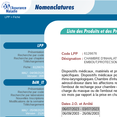
LPP
> Fiche
Présentation
Code LPP
:
6126676
Recherche par code
Recherche par chapitre
Désignation
:
CHAMBRE D'INHALAT
Téléchargement
EMBOUT,PROTECSO
Fiche :
6126676
Dispositifs médicaux, matériels et pr
MAJ : 04/08/2026
spécifiques. Dispositifs médicaux pou
Version : 896
rhino-laryngologiques.Chambre d'inha
aérosol-doseur dans les affections 
l'embout de rechange pour chambre d'
Présentation
charge du masque ou de l'embout ne 
Recherche par code
six mois par rapport à la prise en c
Recherche par laboratoire
Nouvelles Inscriptions
Modifications de la semaine
Dates J.O. et Arrêté
Téléchargement
MAJ : 05/08/2026
Version : 1526