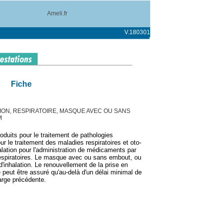
Ameli.fr
V.180301
Fiche
ION, RESPIRATOIRE, MASQUE AVEC OU SANS
M
oduits pour le traitement de pathologies
r le traitement des maladies respiratoires et oto-
lation pour l'administration de médicaments par
respiratoires. Le masque avec ou sans embout, ou
inhalation. Le renouvellement de la prise en
peut être assuré qu'au-delà d'un délai minimal de
harge précédente.