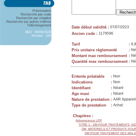
Présentation
Recherche par code
Recherche par chapitre
Recherche sur autres critères
Téléchargement
Date début validité
:
07/07/2023
MAJ : 04/06/2026
Ancien code
:
1179596
Version : 105
Tarif
:
6,
Prix unitaire réglementé
:
Né
Montant max remboursement
:
Né
Quantité max remboursement
:
Né
Entente préalable
:
Non
Indications
:
Non
Identifiant
:
Néant
Age maxi
:
Néant
Nature de prestation
:
AAR Appareill
Type de prestation
:
Achat
Chapitres :
Arborescence LPP
TITRE 1 : DM POUR TRAITEMENTS, AI
DM, MATERIELS ET PRODUITS POU
DM POUR TRAITEMENT DES MALA