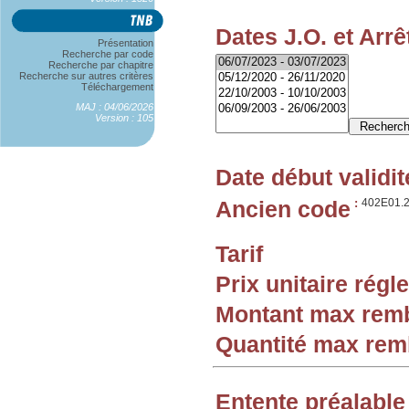
Dates J.O. et Arrê
Présentation
Recherche par code
Recherche par chapitre
Recherche sur autres critères
Téléchargement
MAJ : 04/06/2026
Version : 105
Date début validit
Ancien code
:
402E01.
Tarif
Prix unitaire rég
Montant max rem
Quantité max re
Entente préalable