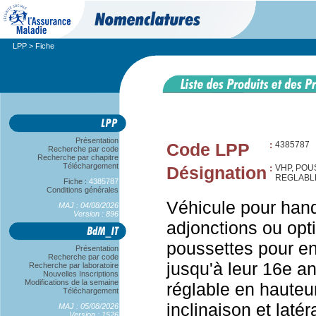
LPP
> Fiche
Présentation
Code LPP
:
4385787
Recherche par code
Recherche par chapitre
Téléchargement
Désignation
:
VHP, POU
REGLABL
Fiche :
4385787
Conditions générales
Véhicule pour han
MAJ : 04/08/2026
Version : 896
adjonctions ou opt
poussettes pour en
Présentation
Recherche par code
jusqu'à leur 16e an
Recherche par laboratoire
Nouvelles Inscriptions
Modifications de la semaine
réglable en hauteu
Téléchargement
inclinaison et laté
MAJ : 05/08/2026
Version : 1526