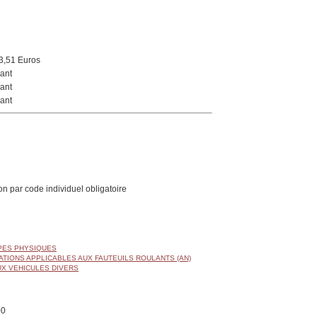
3,51 Euros
ant
ant
ant
on par code individuel obligatoire
APES PHYSIQUES
ATIONS APPLICABLES AUX FAUTEUILS ROULANTS (AN)
UX VEHICULES DIVERS
00