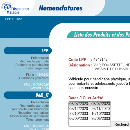
LPP
> Fiche
Présentation
Code LPP
:
4349142
Recherche par code
Recherche par chapitre
Désignation
:
VHP, POUSSETTE, IN
Téléchargement
BASSIN ET COUSSIN
Fiche :
4349142
Conditions générales
Véhicule pour handicapé physique, a
pour enfants et adolescents jusqu'à 
MAJ : 04/08/2026
bassin et coussin.
Version : 896
Dates J.O. et Arrêté
Présentation
Recherche par code
Recherche par laboratoire
Nouvelles Inscriptions
Modifications de la semaine
Téléchargement
MAJ : 05/08/2026
Version : 1526