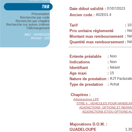
Date début validité
:
07/07/2023
Présentation
Ancien code
:
402E01.4
Recherche par code
Recherche par chapitre
Recherche sur autres critères
Tarif
:
10
Téléchargement
Prix unitaire réglementé
:
Né
MAJ : 04/06/2026
Montant max remboursement
:
Né
Version : 105
Quantité max remboursement
:
Né
Entente préalable
:
Non
Indications
:
Non
Identifiant
:
Néant
Age maxi
:
15
Nature de prestation
:
RJT Facturati
Type de prestation
:
Achat
Chapitres :
Arborescence LPP
TITRE 4 : VEHICULES POUR HANDIC
ADJONCTIONS, OPTIONS ET REPAR
ADJONCTIONS ET/OU OPTIONS A
Majorations D.O.M. :
GUADELOUPE
1,3