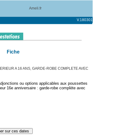
Ameli.fr
V.180301
Fiche
FERIEUR A 16 ANS, GARDE-ROBE COMPLETE AVEC
djonctions ou options applicables aux poussettes
leur 16e anniversaire : garde-robe complète avec