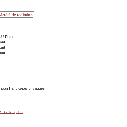
Arrêté de radiation
-
,82 Euros
ant
ant
ant
 pour Handicapés physiques
APES PHYSIQUES