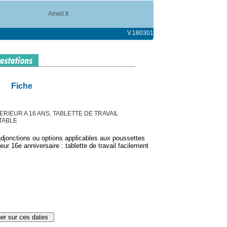
Ameli.fr
V.180301
Fiche
ERIEUR A 16 ANS, TABLETTE DE TRAVAIL
TABLE
djonctions ou options applicables aux poussettes
eur 16e anniversaire : tablette de travail facilement