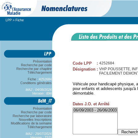
LPP
> Fiche
Présentation
Code LPP
:
4252684
Recherche par code
Recherche par chapitre
Désignation
:
VHP POUSSETTE, INF
Téléchargement
FACILEMENT DEMON
Fiche :
4252684
Conditions générales
Véhicule pour handicapé physique, a
pour enfants et adolescents jusqu'à l
MAJ : 04/08/2026
démontable.
Version : 896
Dates J.O. et Arrêté
Présentation
Recherche par code
Recherche par laboratoire
Nouvelles Inscriptions
Modifications de la semaine
Téléchargement
MAJ : 29/07/2026
Version : 1525