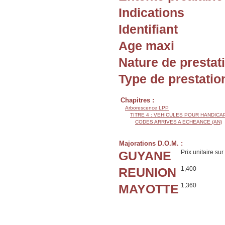
Indications
Identifiant
Age maxi
Nature de prestat
Type de prestatio
Chapitres :
Arborescence LPP
TITRE 4 : VEHICULES POUR HANDIC
CODES ARRIVES A ECHEANCE (AN)
Majorations D.O.M. :
GUYANE
Prix unitaire sur
REUNION
1,400
MAYOTTE
1,360