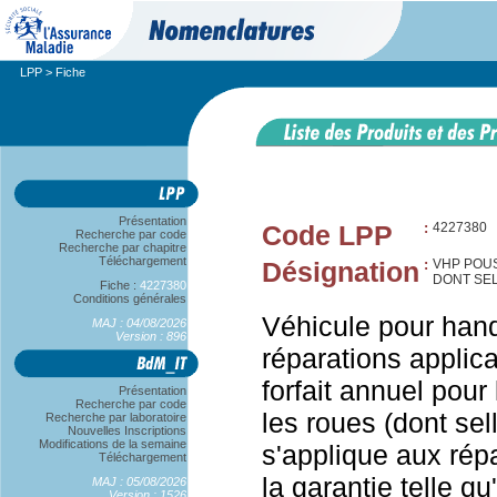
LPP
> Fiche
Présentation
Code LPP
:
4227380
Recherche par code
Recherche par chapitre
Téléchargement
Désignation
:
VHP POUS
DONT SE
Fiche :
4227380
Conditions générales
Véhicule pour han
MAJ : 04/08/2026
Version : 896
réparations applic
forfait annuel pour
Présentation
Recherche par code
les roues (dont sel
Recherche par laboratoire
Nouvelles Inscriptions
Modifications de la semaine
s'applique aux rép
Téléchargement
la garantie telle qu
MAJ : 05/08/2026
Version : 1526