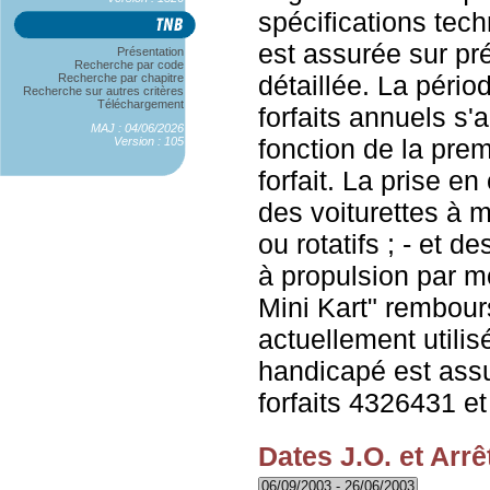
spécifications tec
est assurée sur pré
Présentation
Recherche par code
détaillée. La pério
Recherche par chapitre
Recherche sur autres critères
Téléchargement
forfaits annuels s'
MAJ : 04/06/2026
fonction de la pr
Version : 105
forfait. La prise en
des voiturettes à
ou rotatifs ; - et 
à propulsion par m
Mini Kart" rembou
actuellement utilis
handicapé est assu
forfaits 4326431 e
Dates J.O. et Arrê