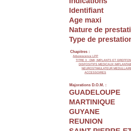
Indications
Identifiant
Age maxi
Nature de prestat
Type de prestatio
Chapitres :
Arborescence LPP
TITRE 3 : DMI, IMPLANTS ET GREFFO
DISPOSITIFS MEDICAUX IMPLANTAB
NEUROSTIMULATEUR MEDULLAIR
ACCESSOIRES
Majorations D.O.M. :
GUADELOUPE
MARTINIQUE
GUYANE
REUNION
SAINT-PIERRE-E