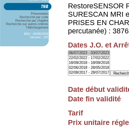
RestoreSENSOR 
SURESCAN MRI e
Présentation
Recherche par code
PRISES EN CHARG
Recherche par chapitre
Recherche sur autres critères
Téléchargement
percutanée) : 3876
MAJ : 04/06/2026
Version : 105
Dates J.O. et Arrê
Date début validit
Date fin validité
Tarif
Prix unitaire rég