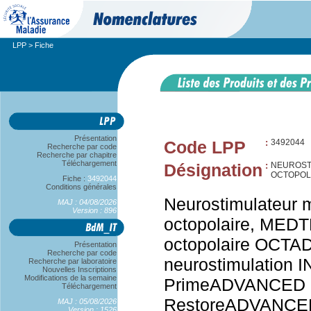
LPP
> Fiche
Présentation
Code LPP
:
3492044
Recherche par code
Recherche par chapitre
Téléchargement
Désignation
:
NEUROST
OCTOPOLA
Fiche :
3492044
Conditions générales
Neurostimulateur mé
MAJ : 04/08/2026
Version : 896
octopolaire, MED
octopolaire OCTAD
Présentation
Recherche par code
neurostimulation 
Recherche par laboratoire
Nouvelles Inscriptions
Modifications de la semaine
PrimeADVANCED
Téléchargement
RestoreADVANCE
MAJ : 05/08/2026
Version : 1526