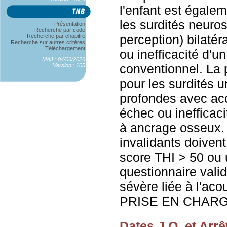
l'enfant est égale
les surdités neuros
Présentation
Recherche par code
perception) bilaté
Recherche par chapitre
Recherche sur autres critères
Téléchargement
ou inefficacité d'u
MAJ : 04/06/2026
conventionnel. La 
Version : 105
pour les surdités u
profondes avec ac
échec ou ineffica
à ancrage osseux
invalidants doivent
score THI > 50 ou
questionnaire val
sévère liée à l'
PRISE EN CHARGE
Dates J.O. et Arrê