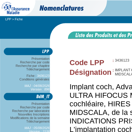
LPP
> Fiche
Présentation
Code LPP
:
3436123
Recherche par code
Recherche par chapitre
Téléchargement
Désignation
:
IMPLANT 
MIDSCALA
Fiche :
3436123
Conditions générales
Implant coch, Adv
MAJ : 04/08/2026
Version : 896
ULTRA HIFOCUS M
cochléaire, HIR
Présentation
Recherche par code
MIDSCALA, de la s
Recherche par laboratoire
Nouvelles Inscriptions
Modifications de la semaine
INDICATIONS PR
Téléchargement
L'implantation coch
MAJ : 05/08/2026
Version : 1526