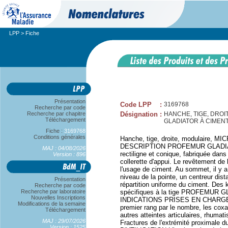
LPP
> Fiche
Présentation
Code LPP
:
3169768
Recherche par code
Recherche par chapitre
Désignation
:
HANCHE, TIGE, DRO
Téléchargement
GLADIATOR À CIMEN
Fiche :
3169768
Conditions générales
Hanche, tige, droite, modulaire
DESCRIPTION PROFEMUR GLADIATOR 
MAJ : 04/08/2026
rectiligne et conique, fabriquée dan
Version : 896
collerette d'appui. Le revêtement de 
l'usage de ciment. Au sommet, il y 
niveau de la pointe, un centreur distal
Présentation
répartition uniforme du ciment. Des k
Recherche par code
Recherche par laboratoire
spécifiques à la tige PROFEMUR GLA
Nouvelles Inscriptions
INDICATIONS PRISES EN CHARGE - C
Modifications de la semaine
premier rang par le nombre, les coxa
Téléchargement
autres atteintes articulaires, rhuma
MAJ : 29/07/2026
Fractures de l'extrémité proxima
Version : 1525