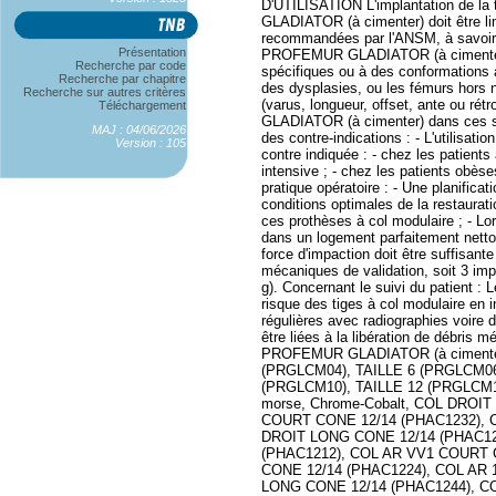
D'UTILISATION L'implantation de la
GLADIATOR (à cimenter) doit être limi
recommandées par l'ANSM, à savoir : 
Présentation
PROFEMUR GLADIATOR (à cimenter) d
Recherche par code
spécifiques ou à des conformations a
Recherche par chapitre
des dysplasies, ou les fémurs hors 
Recherche sur autres critères
(varus, longueur, offset, ante ou ré
Téléchargement
GLADIATOR (à cimenter) dans ces si
MAJ : 04/06/2026
des contre-indications : - L'utili
Version : 105
contre indiquée : - chez les patients
intensive ; - chez les patients obèse
pratique opératoire : - Une planifica
conditions optimales de la restaurat
ces prothèses à col modulaire ; - Lors
dans un logement parfaitement nettoy
force d'impaction doit être suffisant
mécaniques de validation, soit 3 im
g). Concernant le suivi du patient : L
risque des tiges à col modulaire en i
régulières avec radiographies voire
être liées à la libération de déb
PROFEMUR GLADIATOR (à cimenter), 
(PRGLCM04), TAILLE 6 (PRGLCM06
(PRGLCM10), TAILLE 12 (PRGLCM12
morse, Chrome-Cobalt, COL DROI
COURT CONE 12/14 (PHAC1232), 
DROIT LONG CONE 12/14 (PHAC12
(PHAC1212), COL AR VV1 COURT 
CONE 12/14 (PHAC1224), COL AR 
LONG CONE 12/14 (PHAC1244), 