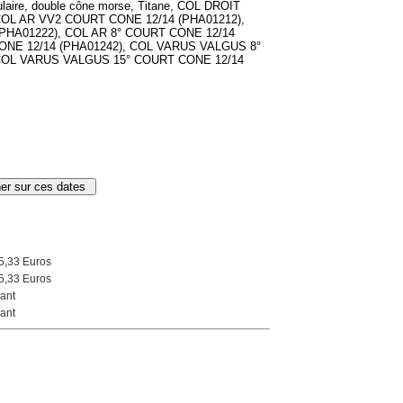
ire, double cône morse, Titane, COL DROIT
COL AR VV2 COURT CONE 12/14 (PHA01212),
PHA01222), COL AR 8° COURT CONE 12/14
CONE 12/14 (PHA01242), COL VARUS VALGUS 8°
 COL VARUS VALGUS 15° COURT CONE 12/14
5,33 Euros
5,33 Euros
ant
ant