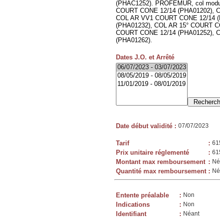
(PHAC1252). PROFEMUR, col modula
COURT CONE 12/14 (PHA01202), 
COL AR VV1 COURT CONE 12/14 (
(PHA01232), COL AR 15° COURT 
COURT CONE 12/14 (PHA01252),
(PHA01262).
Dates J.O. et Arrêté
Date début validité
:
07/07/2023
Tarif
:
61
Prix unitaire réglementé
:
61
Montant max remboursement
:
Né
Quantité max remboursement
:
Né
Entente préalable
:
Non
Indications
:
Non
Identifiant
:
Néant