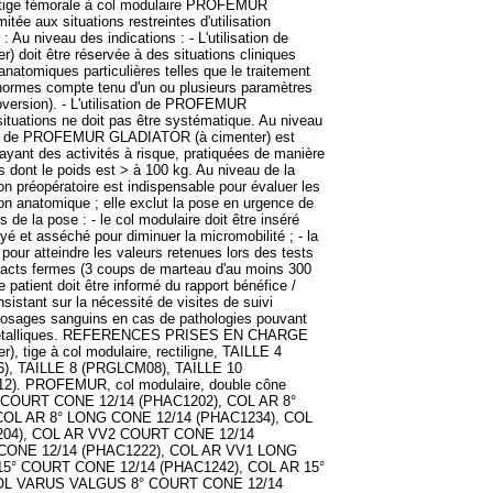
 tige fémorale à col modulaire PROFEMUR
tée aux situations restreintes d'utilisation
Au niveau des indications : - L'utilisation de
oit être réservée à des situations cliniques
natomiques particulières telles que le traitement
normes compte tenu d'un ou plusieurs paramètres
troversion). - L'utilisation de PROFEMUR
tuations ne doit pas être systématique. Au niveau
sation de PROFEMUR GLADIATOR (à cimenter) est
 ayant des activités à risque, pratiquées de manière
s dont le poids est > à 100 kg. Au niveau de la
tion préopératoire est indispensable pour évaluer les
ion anatomique ; elle exclut la pose en urgence de
 de la pose : - le col modulaire doit être inséré
é et asséché pour diminuer la micromobilité ; - la
e pour atteindre les valeurs retenues lors des tests
pacts fermes (3 coups de marteau d'au moins 300
e patient doit être informé du rapport bénéfice /
nsistant sur la nécessité de visites de suivi
 dosages sanguins en cas de pathologies pouvant
ris métalliques. REFERENCES PRISES EN CHARGE
tige à col modulaire, rectiligne, TAILLE 4
), TAILLE 8 (PRGLCM08), TAILLE 10
). PROFEMUR, col modulaire, double cône
T COURT CONE 12/14 (PHAC1202), COL AR 8°
COL AR 8° LONG CONE 12/14 (PHAC1234), COL
04), COL AR VV2 COURT CONE 12/14
CONE 12/14 (PHAC1222), COL AR VV1 LONG
15° COURT CONE 12/14 (PHAC1242), COL AR 15°
COL VARUS VALGUS 8° COURT CONE 12/14