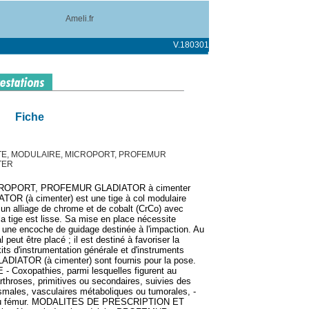
Ameli.fr
V.180301
Fiche
ITE, MODULAIRE, MICROPORT, PROFEMUR
TER
, MICROPORT, PROFEMUR GLADIATOR à cimenter
(à cimenter) est une tige à col modulaire
s un alliage de chrome et de cobalt (CrCo) avec
la tige est lisse. Sa mise en place nécessite
a une encoche de guidage destinée à l'impaction. Au
 peut être placé ; il est destiné à favoriser la
its d'instrumentation générale et d'instruments
DIATOR (à cimenter) sont fournis pour la pose.
oxopathies, parmi lesquelles figurent au
rthroses, primitives ou secondaires, suivies des
tismales, vasculaires métaboliques ou tumorales, -
le du fémur. MODALITES DE PRESCRIPTION ET