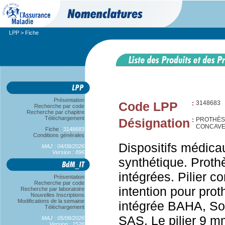
LPP
> Fiche
Présentation
Code LPP
:
3148683
Recherche par code
Recherche par chapitre
Téléchargement
Désignation
:
PROTHÈSE
CONCAVE
Fiche :
3148683
Conditions générales
Dispositifs médica
MAJ : 04/08/2026
Version : 896
synthétique. Proth
intégrées. Pilier
Présentation
Recherche par code
intention pour prot
Recherche par laboratoire
Nouvelles Inscriptions
Modifications de la semaine
intégrée BAHA, So
Téléchargement
SAS. Le pilier 9 m
MAJ : 05/08/2026
Version : 1526