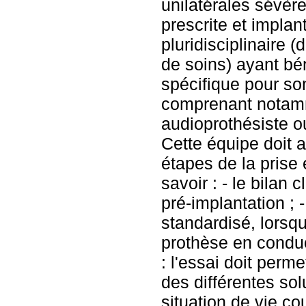
unilatérales sévèr
prescrite et impla
pluridisciplinaire 
de soins) ayant bé
spécifique pour so
comprenant notamm
audioprothésiste o
Cette équipe doit 
étapes de la prise
savoir : - le bilan 
pré-implantation ; -
standardisé, lorsqu
prothèse en condu
: l'essai doit perme
des différentes sol
situation de vie c