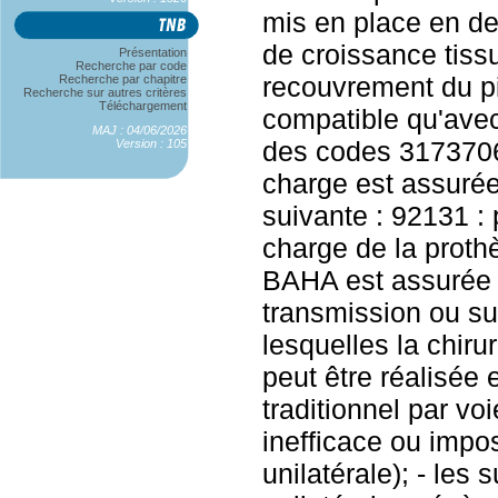
mis en place en de
de croissance tissu
Présentation
Recherche par code
recouvrement du pil
Recherche par chapitre
Recherche sur autres critères
Téléchargement
compatible qu'avec 
MAJ : 04/06/2026
des codes 3173706
Version : 105
charge est assurée
suivante : 92131 : 
charge de la proth
BAHA est assurée p
transmission ou su
lesquelles la chiru
peut être réalisée e
traditionnel par v
inefficace ou impos
unilatérale); - les