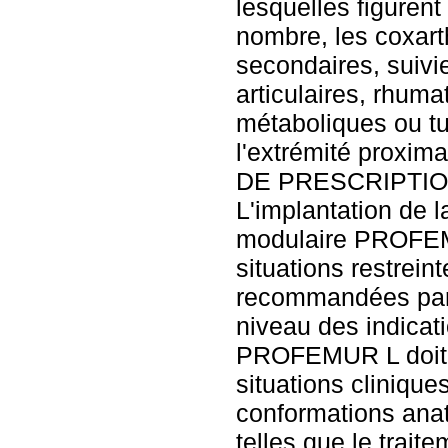
lesquelles figurent
nombre, les coxart
secondaires, suivi
articulaires, rhuma
métaboliques ou tu
l'extrémité proxi
DE PRESCRIPTION
L'implantation de l
modulaire PROFEMU
situations restreint
recommandées par 
niveau des indicatio
PROFEMUR L doit ê
situations clinique
conformations anat
telles que le trait