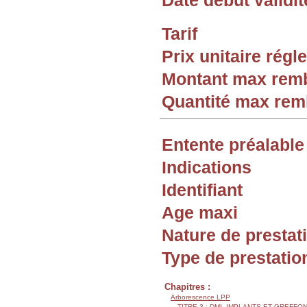
Date début validit
Tarif
Prix unitaire rég
Montant max rem
Quantité max re
Entente préalable
Indications
Identifiant
Age maxi
Nature de prestat
Type de prestatio
Chapitres :
Arborescence LPP
TITRE 3 : DMI, IMPLANTS ET GREFFO