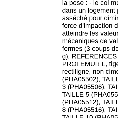
la pose : - le col m
dans un logement p
asséché pour diminu
force d'impaction d
atteindre les valeu
mécaniques de vali
fermes (3 coups d
g). REFERENCES
PROFEMUR L, tige 
rectiligne, non ci
(PHA05502), TAIL
3 (PHA05506), TA
TAILLE 5 (PHA055
(PHA05512), TAIL
8 (PHA05516), TA
TAILLE 10 (PHA05