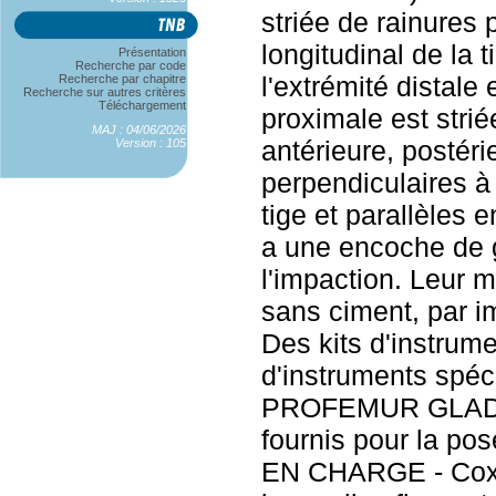
striée de rainures p
longitudinal de la t
Présentation
Recherche par code
l'extrémité distale 
Recherche par chapitre
Recherche sur autres critères
Téléchargement
proximale est strié
MAJ : 04/06/2026
antérieure, postéri
Version : 105
perpendiculaires à 
tige et parallèles e
a une encoche de 
l'impaction. Leur m
sans ciment, par im
Des kits d'instrume
d'instruments spéc
PROFEMUR GLADIA
fournis pour la p
EN CHARGE - Coxo