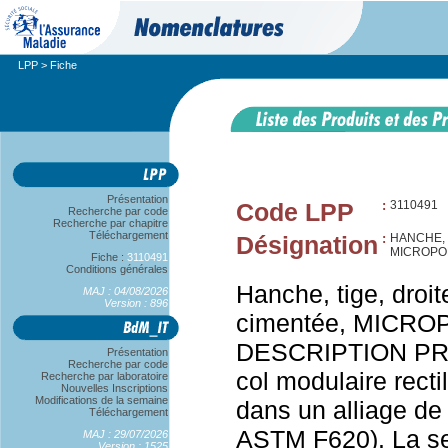
LPP
> Fiche
Présentation
Code LPP
:
3110491
Recherche par code
Recherche par chapitre
Téléchargement
Désignation
:
HANCHE, 
MICROPO
Fiche :
3110491
Conditions générales
Hanche, tige, droit
MAJ : 04/08/2026
Version : 896
cimentée, MICR
DESCRIPTION PRO
Présentation
Recherche par code
col modulaire recti
Recherche par laboratoire
Nouvelles Inscriptions
Modifications de la semaine
dans un alliage de 
Téléchargement
ASTM F620). La sec
MAJ : 29/07/2026
Version : 1525