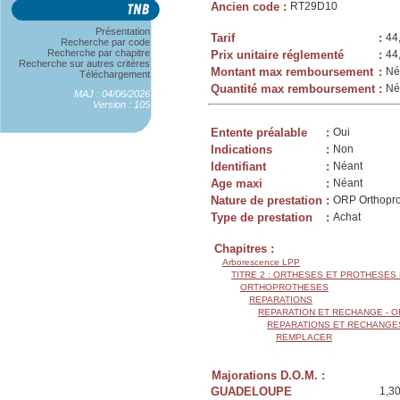
Ancien code
:
RT29D10
Présentation
Tarif
:
44
Recherche par code
Recherche par chapitre
Prix unitaire réglementé
:
44
Recherche sur autres critères
Montant max remboursement
:
Né
Téléchargement
Quantité max remboursement
:
Né
MAJ : 04/06/2026
Version : 105
Entente préalable
:
Oui
Indications
:
Non
Identifiant
:
Néant
Age maxi
:
Néant
Nature de prestation
:
ORP Orthopr
Type de prestation
:
Achat
Chapitres :
Arborescence LPP
TITRE 2 : ORTHESES ET PROTHESES
ORTHOPROTHESES
REPARATIONS
REPARATION ET RECHANGE - 
REPARATIONS ET RECHANGES
REMPLACER
Majorations D.O.M. :
GUADELOUPE
1,3