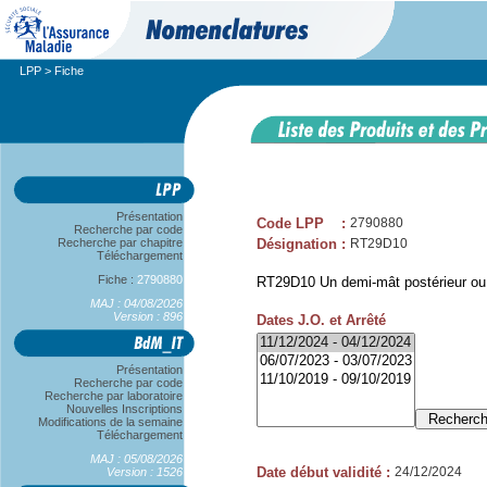
LPP
> Fiche
Présentation
Code LPP
:
2790880
Recherche par code
Recherche par chapitre
Désignation
:
RT29D10
Téléchargement
Fiche :
2790880
RT29D10 Un demi-mât postérieur ou 
MAJ : 04/08/2026
Version : 896
Dates J.O. et Arrêté
Présentation
Recherche par code
Recherche par laboratoire
Nouvelles Inscriptions
Modifications de la semaine
Téléchargement
MAJ : 05/08/2026
Date début validité
:
24/12/2024
Version : 1526