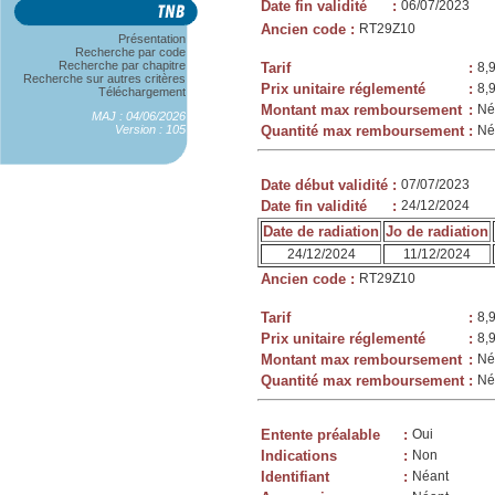
Date fin validité
:
06/07/2023
Ancien code
:
RT29Z10
Présentation
Recherche par code
Recherche par chapitre
Tarif
:
8,
Recherche sur autres critères
Prix unitaire réglementé
:
8,
Téléchargement
Montant max remboursement
:
Né
MAJ : 04/06/2026
Version : 105
Quantité max remboursement
:
Né
Date début validité
:
07/07/2023
Date fin validité
:
24/12/2024
Date de radiation
Jo de radiation
24/12/2024
11/12/2024
Ancien code
:
RT29Z10
Tarif
:
8,
Prix unitaire réglementé
:
8,
Montant max remboursement
:
Né
Quantité max remboursement
:
Né
Entente préalable
:
Oui
Indications
:
Non
Identifiant
:
Néant