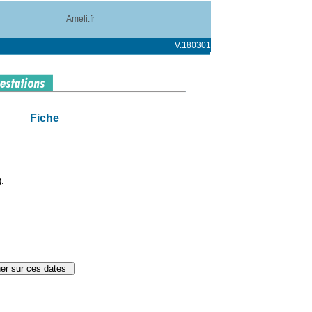
Ameli.fr
V.180301
Fiche
).