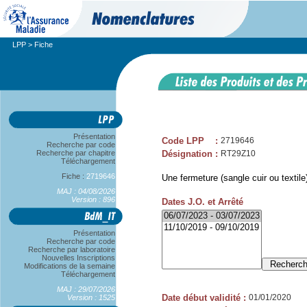
LPP
> Fiche
Présentation
Code LPP
:
2719646
Recherche par code
Recherche par chapitre
Désignation
:
RT29Z10
Téléchargement
Fiche :
2719646
Une fermeture (sangle cuir ou textile
MAJ : 04/08/2026
Version : 896
Dates J.O. et Arrêté
Présentation
Recherche par code
Recherche par laboratoire
Nouvelles Inscriptions
Modifications de la semaine
Téléchargement
MAJ : 29/07/2026
Date début validité
:
01/01/2020
Version : 1525