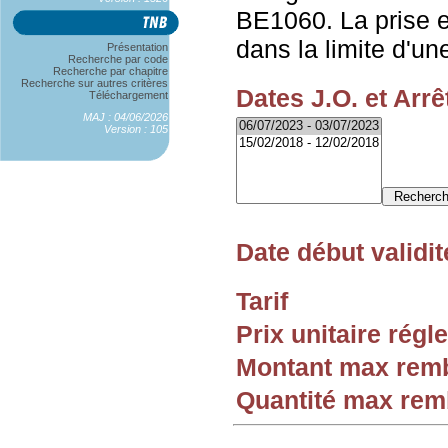
BE1060. La prise 
dans la limite d'une
Présentation
Recherche par code
Recherche par chapitre
Recherche sur autres critères
Dates J.O. et Arrê
Téléchargement
MAJ : 04/06/2026
Version : 105
Date début validit
Tarif
Prix unitaire rég
Montant max rem
Quantité max re