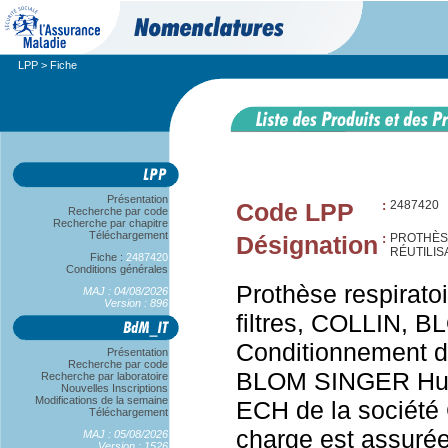
LPP
> Fiche
Présentation
Code LPP
:
2487420
Recherche par code
Recherche par chapitre
Téléchargement
Désignation
:
PROTHÈSE
RÉUTILIS
Fiche :
2487420
Conditions générales
Prothèse respiratoir
MAJ : 04/08/2026
Version : 896
filtres, COLLIN, 
Conditionnement d'u
Présentation
Recherche par code
BLOM SINGER Humidi
Recherche par laboratoire
Nouvelles Inscriptions
Modifications de la semaine
ECH de la société
Téléchargement
charge est assurée
MAJ : 05/08/2026
Version : 1526