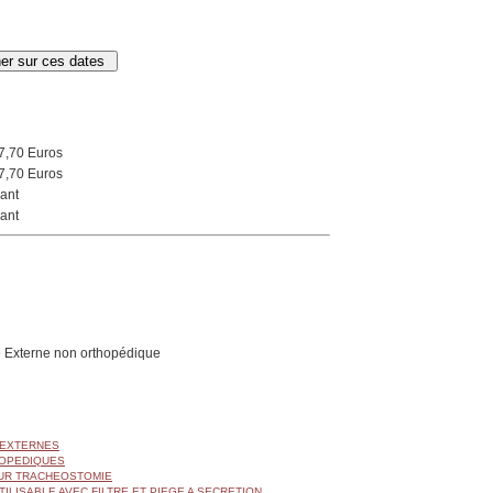
7,70 Euros
7,70 Euros
ant
ant
 Externe non orthopédique
 EXTERNES
OPEDIQUES
UR TRACHEOSTOMIE
ILISABLE AVEC FILTRE ET PIEGE A SECRETION