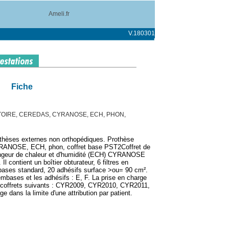
Ameli.fr
V.180301
Fiche
OIRE, CEREDAS, CYRANOSE, ECH, PHON,
othèses externes non orthopédiques. Prothèse
RANOSE, ECH, phon, coffret base PST2Coffret de
angeur de chaleur et d'humidité (ECH) CYRANOSE
Il contient un boîtier obturateur, 6 filtres en
bases standard, 20 adhésifs surface >ou= 90 cm².
 embases et les adhésifs : E, F. La prise en charge
s coffrets suivants : CYR2009, CYR2010, CYR2011,
e dans la limite d'une attribution par patient.