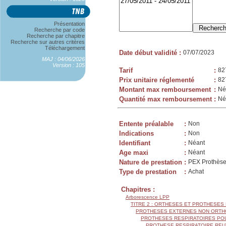
Présentation
Recherche par code
Recherche par chapitre
Recherche sur autres critères
Téléchargement
Date début validité
:
07/07/2023
MAJ : 04/06/2026
Version : 105
Tarif
:
82
Prix unitaire réglementé
:
82
Montant max remboursement
:
Né
Quantité max remboursement
:
Né
Entente préalable
:
Non
Indications
:
Non
Identifiant
:
Néant
Age maxi
:
Néant
Nature de prestation
:
PEX Prothèse
Type de prestation
:
Achat
Chapitres :
Arborescence LPP
TITRE 2 : ORTHESES ET PROTHESES
PROTHESES EXTERNES NON ORTH
PROTHESES RESPIRATOIRES PO
PROTHESE RESPIRATOIRE REUT