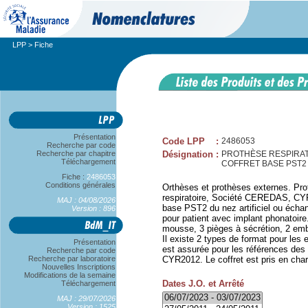
LPP
> Fiche
Présentation
Code LPP
:
2486053
Recherche par code
Recherche par chapitre
Désignation
:
PROTHÈSE RESPIRAT
Téléchargement
COFFRET BASE PST2
Fiche :
2486053
Conditions générales
Orthèses et prothèses externes. Pr
respiratoire, Société CEREDAS, CY
MAJ : 04/08/2026
base PST2 du nez artificiel ou éch
Version : 896
pour patient avec implant phonatoire. 
mousse, 3 pièges à sécrétion, 2 em
Il existe 2 types de format pour les
Présentation
est assurée pour les références de
Recherche par code
Recherche par laboratoire
CYR2012. Le coffret est pris en charg
Nouvelles Inscriptions
Modifications de la semaine
Dates J.O. et Arrêté
Téléchargement
MAJ : 29/07/2026
Version : 1525