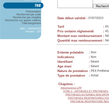
Présentation
Recherche par code
Recherche par chapitre
Date début validité
:
07/07/2023
Recherche sur autres critères
Téléchargement
Tarif
:
45
MAJ : 04/06/2026
Prix unitaire réglementé
:
45
Version : 105
Montant max remboursement
:
Né
Quantité max remboursement
:
Né
Entente préalable
:
Non
Indications
:
Non
Identifiant
:
Néant
Age maxi
:
Néant
Nature de prestation
:
PEX Prothèse
Type de prestation
:
Achat
Chapitres :
Arborescence LPP
TITRE 2 : ORTHESES ET PROTHESES
PROTHESES EXTERNES NON ORTH
PROTHESES RESPIRATOIRES PO
PROTHESE RESPIRATOIRE REUT