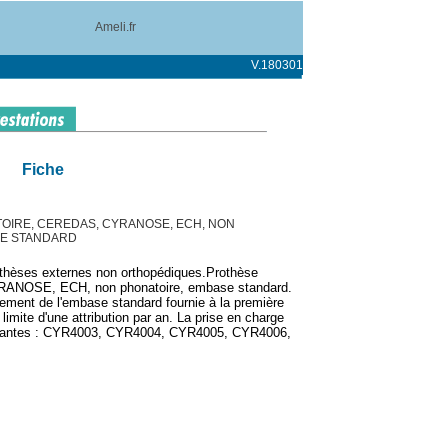
Ameli.fr
V.180301
Fiche
OIRE, CEREDAS, CYRANOSE, ECH, NON
SE STANDARD
othèses externes non orthopédiques.Prothèse
YRANOSE, ECH, non phonatoire, embase standard.
lement de l'embase standard fournie à la première
limite d'une attribution par an. La prise en charge
uivantes : CYR4003, CYR4004, CYR4005, CYR4006,