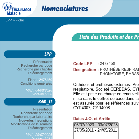
LPP
> Fiche
Présentation
Code LPP
:
2478450
Recherche par code
Recherche par chapitre
Désignation
:
PROTHÈSE RESPIRAT
Téléchargement
PHONATOIRE, EMBA
Fiche :
2478450
Conditions générales
Orthèses et prothèses externes. Pr
respiratoire, Société CEREDAS, C
MAJ : 04/08/2026
Elle est prise en charge en renouvel
Version : 896
mise dans le coffret de base dans la 
est assurée pour les références s
CYR4007, CYR4008.
Présentation
Recherche par code
Recherche par laboratoire
Dates J.O. et Arrêté
Nouvelles Inscriptions
Modifications de la semaine
Téléchargement
MAJ : 29/07/2026
Version : 1525