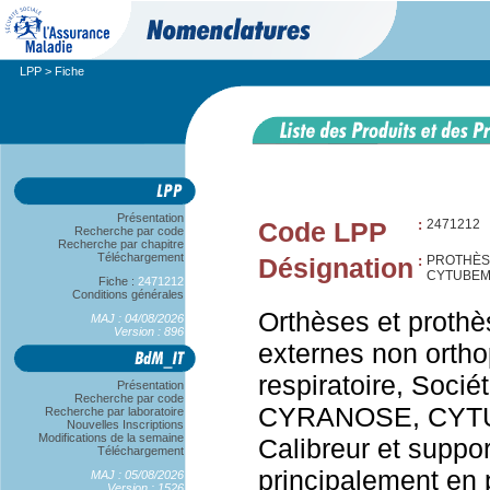
LPP
> Fiche
Présentation
Code LPP
:
2471212
Recherche par code
Recherche par chapitre
Téléchargement
Désignation
:
PROTHÈS
CYTUBEM
Fiche :
2471212
Conditions générales
Orthèses et prothè
MAJ : 04/08/2026
Version : 896
externes non orth
respiratoire, Soc
Présentation
Recherche par code
CYRANOSE, CYTU
Recherche par laboratoire
Nouvelles Inscriptions
Modifications de la semaine
Calibreur et suppor
Téléchargement
principalement en 
MAJ : 05/08/2026
Version : 1526