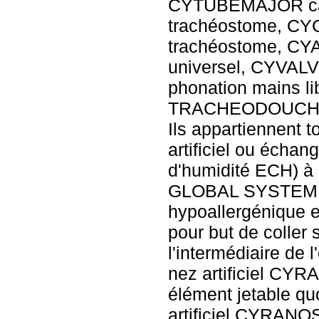
CYTUBEMAJOR cali
trachéostome, CY
trachéostome, CY
universel, CYVA
phonation mains li
TRACHEODOUCHE p
Ils appartiennent t
artificiel ou échan
d'humidité ECH)
GLOBAL SYSTEM. L
hypoallergénique e
pour but de coller 
l'intermédiaire de
nez artificiel CYR
élément jetable q
artificiel CYRANOS