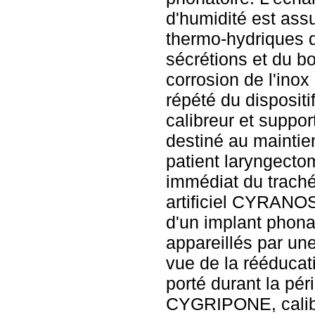
d'humidité est ass
thermo-hydriques d
sécrétions et du bo
corrosion de l'ino
répété du disposi
calibreur et suppo
destiné au maintie
patient laryngectom
immédiat du trach
artificiel CYRANOS
d'un implant phona
appareillés par un
vue de la rééducati
porté durant la pér
CYGRIPONE, calibr