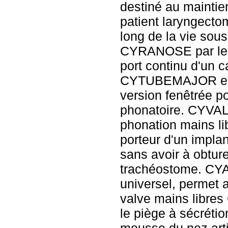
destiné au maintie
patient laryngectom
long de la vie sous 
CYRANOSE par le p
port continu d'un 
CYTUBEMAJOR et 
version fenêtrée po
phonatoire. CYVA
phonation mains li
porteur d'un implan
sans avoir à obtu
trachéostome. CY
universel, permet a
valve mains lib
le piège à sécrétio