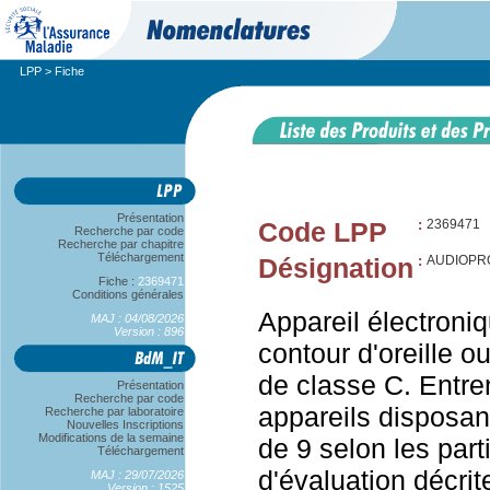
LPP
> Fiche
Présentation
Code LPP
:
2369471
Recherche par code
Recherche par chapitre
Téléchargement
Désignation
:
AUDIOPRO
Fiche :
2369471
Conditions générales
Appareil électroniq
MAJ : 04/08/2026
Version : 896
contour d'oreille ou
de classe C. Entre
Présentation
Recherche par code
appareils disposan
Recherche par laboratoire
Nouvelles Inscriptions
Modifications de la semaine
de 9 selon les parti
Téléchargement
d'évaluation décrit
MAJ : 29/07/2026
Version : 1525