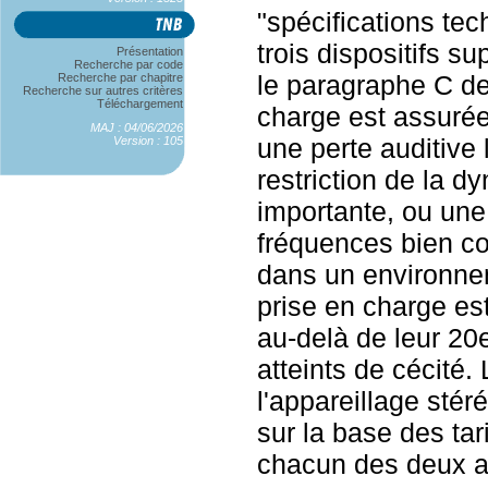
"spécifications tec
trois dispositifs s
Présentation
Recherche par code
le paragraphe C de 
Recherche par chapitre
Recherche sur autres critères
Téléchargement
charge est assurée 
MAJ : 04/06/2026
une perte auditive
Version : 105
restriction de la 
importante, ou une
fréquences bien co
dans un environnem
prise en charge es
au-delà de leur 20
atteints de cécité.
l'appareillage sté
sur la base des tar
chacun des deux ap