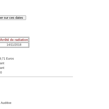
Arrêté de radiation
14/11/2018
9,71 Euros
ant
ant
00
 Auditive