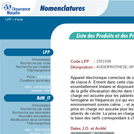
LPP
> Fiche
Présentation
Code LPP
:
2351548
Recherche par code
Recherche par chapitre
Désignation
:
AUDIOPROTHESE, APP
Téléchargement
Fiche :
2351548
Appareil électronique correcteur de su
Conditions générales
de classe A. Entrent dans cette clas
essentiellement linéaire et disposant
MAJ : 04/08/2026
Version : 896
de la grille d'évaluation décrite dans
charge est assurée pour les patients
homogène en fréquences (ce qui exclu
environnement sonore calme ; - et ay
Présentation
prise en charge est assurée pour les
Recherche par code
Recherche par laboratoire
atteints de cécité. La prise en charg
Nouvelles Inscriptions
la base des tarifs correspondant à c
Modifications de la semaine
Téléchargement
Dates J.O. et Arrêté
MAJ : 29/07/2026
Version : 1525