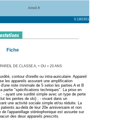
Ameli.fr
V.180301
Fiche
AREIL DE CLASSE A, > OU = 20 ANS
rdité, contour d'oreille ou intra-auriculaire. Appareil
se les appareils assurant une amplification
 d'une note minimale de 5 selon les parties A et B
 la partie "spécifications techniques". La prise en
 : - ayant une surdité simple avec un type de perte
t les pentes de ski) ; - vivant dans un
ant une activité sociale simple et/ou réduite. La
 patients au-delà de leur 20e anniversaire et non
e de l'appareillage stéréophonique est assurée sur
hacun des deux appareils prescrits.