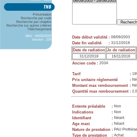
Présentation
Recherche par code
Recherche par chapitre
Recherche sur autres critères
Téléchargement
MAJ : 04/06/2026
Date début validité
:
08/09/2003
Version : 105
Date fin validité
:
31/12/2018
Date de radiation
Jo de radiation
31/12/2018
16/11/2018
Ancien code
:
203A
Tarif
:
19
Prix unitaire réglementé
:
Né
Montant max remboursement
:
Né
Quantité max remboursement
:
2,
Entente préalable
:
Non
Indications
:
Non
Identifiant
:
Néant
Age maxi
:
Néant
Nature de prestation
:
PAU Prothèse
Type de prestation
:
Achat