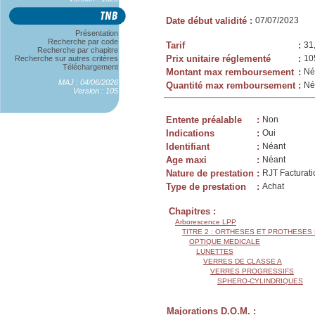
Date début validité
:
07/07/2023
Présentation
Recherche par code
Tarif
:
31
Recherche par chapitre
Prix unitaire réglementé
:
10
Recherche sur autres critères
Téléchargement
Montant max remboursement
:
Né
MAJ : 04/06/2026
Quantité max remboursement
:
Né
Version : 105
Entente préalable
:
Non
Indications
:
Oui
Identifiant
:
Néant
Age maxi
:
Néant
Nature de prestation
:
RJT Facturati
Type de prestation
:
Achat
Chapitres :
Arborescence LPP
TITRE 2 : ORTHESES ET PROTHESES
OPTIQUE MEDICALE
LUNETTES
VERRES DE CLASSE A
VERRES PROGRESSIFS
SPHERO-CYLINDRIQUES
Majorations D.O.M. :