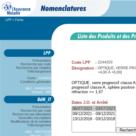
LPP
> Fiche
Présentation
Code LPP
:
2244203
Recherche par code
Recherche par chapitre
Désignation
:
OPTIQUE, VERRE PRO
Téléchargement
+4,00 À +6,00]
Fiche :
2244203
Conditions générales
OPTIQUE, verre progressif classe A,
progressif classe A, sphère positive
MAJ : 04/08/2026
réfraction >= 1,67
Version : 896
Dates J.O. et Arrêté
Présentation
Recherche par code
Recherche par laboratoire
Nouvelles Inscriptions
Modifications de la semaine
Téléchargement
MAJ : 29/07/2026
Version : 1525