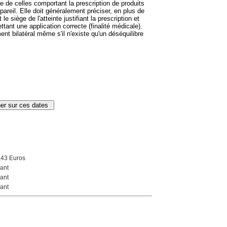
e de celles comportant la prescription de produits
areil. Elle doit généralement préciser, en plus de
t le siège de l'atteinte justifiant la prescription et
tant une application correcte (finalité médicale).
ent bilatéral même s'il n'existe qu'un déséquilibre
,43 Euros
ant
ant
ant