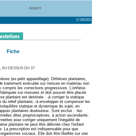
Ameli.fr
V.180301
Fiche
, AU-DESSUS DU 37
èses (ex-petit appareillage). Orthèses plantaires,
de traitement exécutée sur mesure en matériau non
 y compris les corrections progressives. L'orthèse
 fabriquée sur mesures et doit pouvoir être placée
e plantaire est destinée : -à corriger la statique
du relief plantaire; -à envelopper et compenser les
éséquilibre statique et dynamique du sujet, en
ppuis plantaires douloureux. Sont exclus : -les
emelles dites proprioceptives, à action ascendante,
nnettes pour corriger uniquement l'inégalité de
hèse plantaire ne peut être délivrée chez l'enfant
gée. La prescription est indispensable pour que
 organismes sociaux. Elle doit être libellée sur une