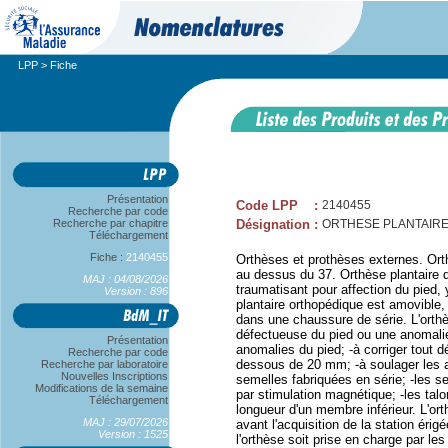
LPP
> Fiche
Présentation
Code LPP
:
2140455
Recherche par code
Recherche par chapitre
Désignation
:
ORTHESE PLANTAIRE
Téléchargement
Fiche :
2140455
Orthèses et prothèses externes. Orth
au dessus du 37. Orthèse plantaire 
MAJ : 04/08/2026
traumatisant pour affection du pied,
Version : 896
plantaire orthopédique est amovible,
dans une chaussure de série. L'orthès
défectueuse du pied ou une anomalie 
Présentation
anomalies du pied; -à corriger tout d
Recherche par code
dessous de 20 mm; -à soulager les a
Recherche par laboratoire
Nouvelles Inscriptions
semelles fabriquées en série; -les s
Modifications de la semaine
par stimulation magnétique; -les talo
Téléchargement
longueur d'un membre inférieur. L'ort
MAJ : 29/07/2026
avant l'acquisition de la station éri
Version : 1525
l'orthèse soit prise en charge par les