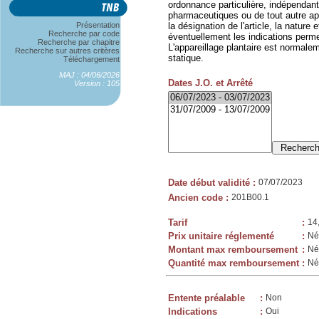
ordonnance particulière, indépendant
pharmaceutiques ou de tout autre app
Présentation
la désignation de l'article, la nature e
Recherche par code
éventuellement les indications permet
Recherche par chapitre
L'appareillage plantaire est normalem
Recherche sur autres critères
statique.
Téléchargement
MAJ : 04/06/2026
Dates J.O. et Arrêté
Version : 105
Date début validité
:
07/07/2023
Ancien code
:
201B00.1
Tarif
:
14
Prix unitaire réglementé
:
Né
Montant max remboursement
:
Né
Quantité max remboursement
:
Né
Entente préalable
:
Non
Indications
:
Oui