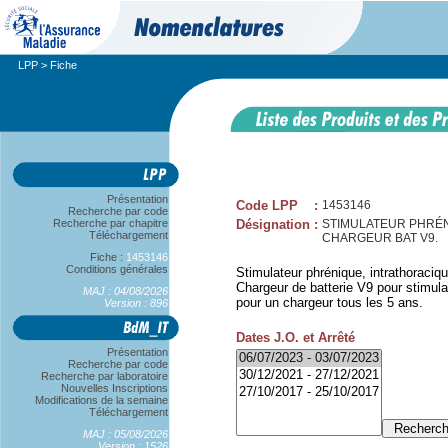
LPP
> Fiche
Présentation
Code LPP
:
1453146
Recherche par code
Recherche par chapitre
Désignation
:
STIMULATEUR PHRÉNI
Téléchargement
CHARGEUR BAT V9.
Fiche :
1453146
Conditions générales
Stimulateur phrénique, intrathorac
Chargeur de batterie V9 pour stimu
MAJ : 04/08/2026
pour un chargeur tous les 5 ans.
Version : 896
Dates J.O. et Arrêté
Présentation
Recherche par code
Recherche par laboratoire
Nouvelles Inscriptions
Modifications de la semaine
Téléchargement
MAJ : 05/08/2026
Version : 1526