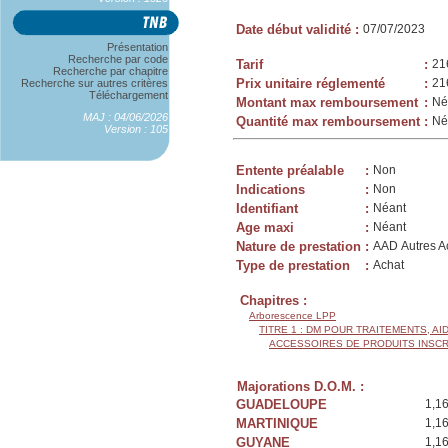
Date début validité
:
07/07/2023
Présentation
Recherche par code
Tarif
:
21
Recherche par chapitre
Prix unitaire réglementé
:
21
Recherche sur autres critères
Téléchargement
Montant max remboursement
:
Né
MAJ : 04/06/2026
Quantité max remboursement
:
Né
Version : 105
Entente préalable
:
Non
Indications
:
Non
Identifiant
:
Néant
Age maxi
:
Néant
Nature de prestation
:
AAD Autres Ac
Type de prestation
:
Achat
Chapitres :
Arborescence LPP
TITRE 1 : DM POUR TRAITEMENTS, AI
ACCESSOIRES DE PRODUITS INSCRIT
Majorations D.O.M. :
GUADELOUPE
1,1
MARTINIQUE
1,1
GUYANE
1,1