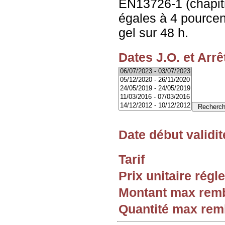
EN13726-1 (chapitr
égales à 4 pourcen
gel sur 48 h.
Dates J.O. et Arrê
Date début validit
Tarif
Prix unitaire rég
Montant max rem
Quantité max re