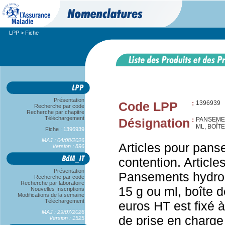
LPP
> Fiche
Présentation
Code LPP
:
1396939
Recherche par code
Recherche par chapitre
Téléchargement
Désignation
:
PANSEMEN
ML, BOÎTE
Fiche :
1396939
MAJ : 04/08/2026
Articles pour pans
Version : 896
contention. Articl
Présentation
Pansements hydroge
Recherche par code
Recherche par laboratoire
15 g ou ml, boîte d
Nouvelles Inscriptions
Modifications de la semaine
Téléchargement
euros HT est fixé à
MAJ : 29/07/2026
de prise en charge
Version : 1525