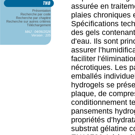
assurée en traitem
Présentation
plaies chroniques 
Recherche par code
Recherche par chapitre
Spécifications tec
Recherche sur autres critères
Téléchargement
des gels contenant
MAJ : 04/06/2026
Version : 105
d'eau. Ils sont pri
assurer l'humidific
faciliter l'éliminat
nécrotiques. Les p
emballés individu
hydrogels se prés
plaque, de compre
conditionnement te
pansements hydrog
propriétés d'hydra
substrat gélatine 