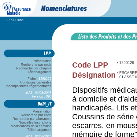
LPP
> Fiche
Présentation
Code LPP
:
1290129
Recherche par code
Recherche par chapitre
Téléchargement
Désignation
:
ESCARRE
CLASSE I
Fiche :
1290129
Conditions générales
Incompatibilités règlementaires
Dispositifs médica
MAJ : 04/08/2026
Version : 896
à domicile et d'aid
handicapés. Lits et
Présentation
Coussins de série 
Recherche par code
Recherche par laboratoire
Nouvelles Inscriptions
escarres, en mouss
Modifications de la semaine
Téléchargement
mémoire de forme",
MAJ : 05/08/2026