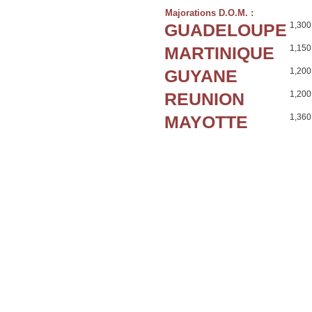
Majorations D.O.M. :
GUADELOUPE
1,300
MARTINIQUE
1,150
GUYANE
1,200
REUNION
1,200
MAYOTTE
1,360