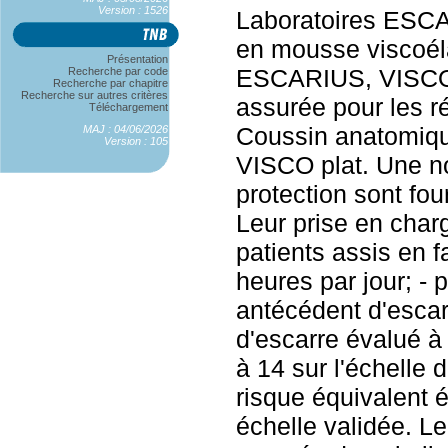
Version : 1526
Laboratoires ESCA
en mousse viscoéla
Présentation
ESCARIUS, VISCO. 
Recherche par code
Recherche par chapitre
Recherche sur autres critères
assurée pour les r
Téléchargement
Coussin anatomiq
MAJ : 04/06/2026
Version : 105
VISCO plat. Une n
protection sont fo
Leur prise en charg
patients assis en f
heures par jour; - 
antécédent d'escar
d'escarre évalué à 
à 14 sur l'échelle 
risque équivalent 
échelle validée. Le