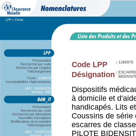
LPP
> Fiche
Présentation
Code LPP
:
1286978
Recherche par code
Recherche par chapitre
Téléchargement
Désignation
:
ESCARRES
BIDENSIT
Fiche :
1286978
Incompatibilités règlementaires
Dispositifs médica
MAJ : 04/08/2026
Version : 896
à domicile et d'aid
handicapés. Lits et
Présentation
Recherche par code
Coussins de série 
Recherche par laboratoire
Nouvelles Inscriptions
Modifications de la semaine
escarres de classe 
Téléchargement
PILOTE BIDENSITE,
MAJ : 05/08/2026
Version : 1526