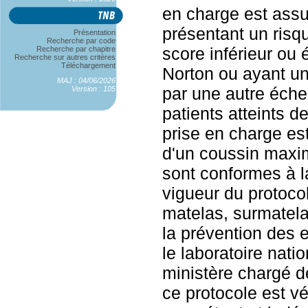
en charge est assur
présentant un risq
Présentation
Recherche par code
score inférieur ou 
Recherche par chapitre
Recherche sur autres critères
Téléchargement
Norton ou ayant un
MAJ : 04/06/2026
par une autre échel
Version : 105
patients atteints d
prise en charge est
d'un coussin maxim
sont conformes à l
vigueur du protoco
matelas, surmatela
la prévention des e
le laboratoire nati
ministère chargé d
ce protocole est vé