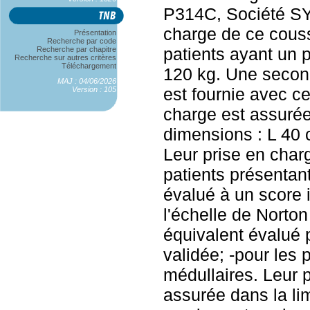
P314C, Société SY
charge de ce couss
Présentation
Recherche par code
patients ayant un 
Recherche par chapitre
Recherche sur autres critères
Téléchargement
120 kg. Une seco
MAJ : 04/06/2026
est fournie avec ce
Version : 105
charge est assurée
dimensions : L 40 
Leur prise en charg
patients présentan
évalué à un score i
l'échelle de Norton
équivalent évalué 
validée; -pour les 
médullaires. Leur 
assurée dans la li