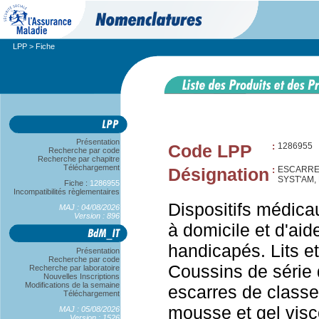
LPP
> Fiche
Présentation
Code LPP
:
1286955
Recherche par code
Recherche par chapitre
Téléchargement
Désignation
:
ESCARRES
SYST'AM,
Fiche :
1286955
Incompatibilités règlementaires
Dispositifs médica
MAJ : 04/08/2026
Version : 896
à domicile et d'aid
handicapés. Lits et
Présentation
Recherche par code
Coussins de série 
Recherche par laboratoire
Nouvelles Inscriptions
Modifications de la semaine
escarres de classe 
Téléchargement
mousse et gel vi
MAJ : 05/08/2026
Version : 1526