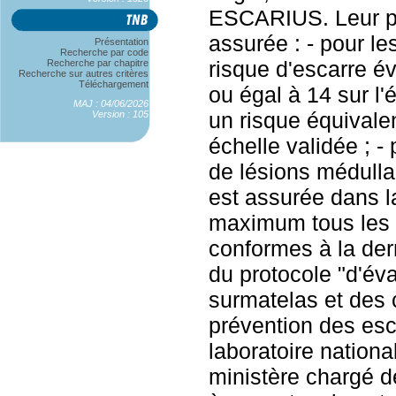
ESCARIUS. Leur pr
assurée : - pour le
Présentation
Recherche par code
risque d'escarre év
Recherche par chapitre
Recherche sur autres critères
Téléchargement
ou égal à 14 sur l'
MAJ : 04/06/2026
un risque équivale
Version : 105
échelle validée ; - 
de lésions médulla
est assurée dans la
maximum tous les d
conformes à la der
du protocole "d'év
surmatelas et des 
prévention des esca
laboratoire nationa
ministère chargé d