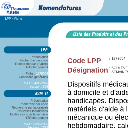
LPP
> Fiche
Présentation
Code LPP
:
1278654
Recherche par code
Recherche par chapitre
Téléchargement
Désignation
:
SOULEVE-
SEMAINE
Fiche :
1278654
Conditions générales
Dispositifs médica
MAJ : 04/08/2026
Version : 896
à domicile et d'aid
handicapés. Dispos
Présentation
Recherche par code
matériels d'aide à
Recherche par laboratoire
Nouvelles Inscriptions
Modifications de la semaine
mécanique ou élect
Téléchargement
hebdomadaire, calc
MAJ : 29/07/2026
Version : 1525