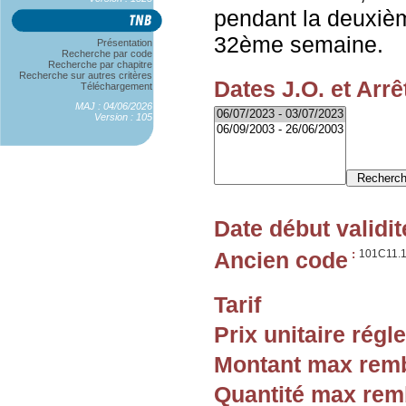
pendant la deuxièm
32ème semaine.
Présentation
Recherche par code
Recherche par chapitre
Recherche sur autres critères
Dates J.O. et Arrê
Téléchargement
MAJ : 04/06/2026
Version : 105
Date début validit
Ancien code
:
101C11.
Tarif
Prix unitaire rég
Montant max rem
Quantité max re