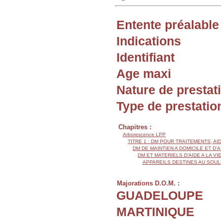
Entente préalable
Indications
Identifiant
Age maxi
Nature de prestat
Type de prestatio
Chapitres :
Arborescence LPP
TITRE 1 : DM POUR TRAITEMENTS, AI
DM DE MAINTIEN A DOMICILE ET D'
DM ET MATERIELS D'AIDE A LA VI
APPAREILS DESTINES AU SOU
Majorations D.O.M. :
GUADELOUPE
MARTINIQUE