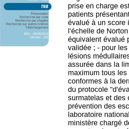
prise en charge est
patients présentan
Présentation
Recherche par code
évalué à un score i
Recherche par chapitre
Recherche sur autres critères
Téléchargement
l'échelle de Norton
MAJ : 04/06/2026
équivalent évalué 
Version : 105
validée ; - pour les
lésions médullaire
assurée dans la li
maximum tous les d
conformes à la der
du protocole "d'év
surmatelas et des 
prévention des esca
laboratoire nationa
ministère chargé d