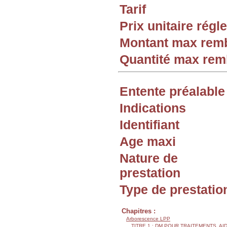
Tarif
Prix unitaire rég
Montant max rem
Quantité max re
Entente préalable
Indications
Identifiant
Age maxi
Nature de
prestation
Type de prestatio
Chapitres :
Arborescence LPP
TITRE 1 : DM POUR TRAITEMENTS, AI