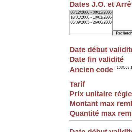
Dates J.O. et Arrê
Date début validit
Date fin validité
Ancien code
:
103C03.
Tarif
Prix unitaire rég
Montant max rem
Quantité max re
Date début validit