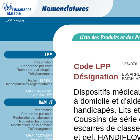
LPP
> Fiche
Présentation
Code LPP
:
1274076
Recherche par code
Recherche par chapitre
Téléchargement
Désignation
:
ESCARRES
EATAH, H
Fiche :
1274076
Incompatibilités règlementaires
Dispositifs médica
MAJ : 04/08/2026
Version : 896
à domicile et d'aid
handicapés. Lits et
Présentation
Recherche par code
Coussins de série 
Recherche par laboratoire
Nouvelles Inscriptions
Modifications de la semaine
escarres de classe
Téléchargement
et gel. HANDIFLOW
MAJ : 29/07/2026
Version : 1525