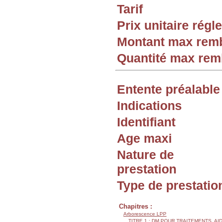
Tarif
Prix unitaire rég
Montant max rem
Quantité max re
Entente préalable
Indications
Identifiant
Age maxi
Nature de
prestation
Type de prestatio
Chapitres :
Arborescence LPP
TITRE 1 : DM POUR TRAITEMENTS, AI