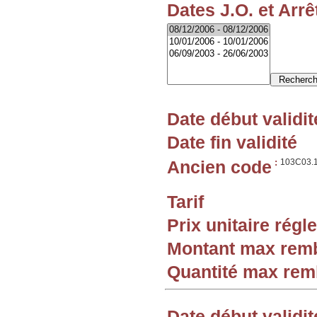
Dates J.O. et Arrê
Date début validit
Date fin validité
Ancien code
:
103C03.
Tarif
Prix unitaire rég
Montant max rem
Quantité max re
Date début validit