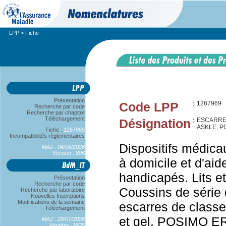
LPP
> Fiche
Présentation
Code LPP
:
1267969
Recherche par code
Recherche par chapitre
Téléchargement
Désignation
:
ESCARRES
ASKLE, P
Fiche :
1267969
Incompatibilités règlementaires
Dispositifs médica
MAJ : 04/08/2026
Version : 896
à domicile et d'aid
handicapés. Lits et
Présentation
Recherche par code
Coussins de série 
Recherche par laboratoire
Nouvelles Inscriptions
Modifications de la semaine
escarres de classe
Téléchargement
et gel. POSIMO E
MAJ : 29/07/2026
Version : 1525