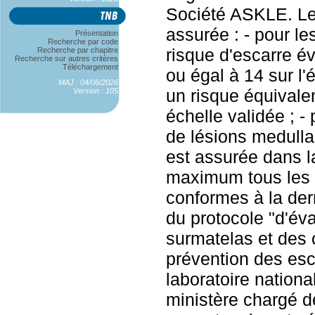
Société ASKLE. Leu
assurée : - pour le
Présentation
Recherche par code
risque d'escarre év
Recherche par chapitre
Recherche sur autres critères
Téléchargement
ou égal à 14 sur l'
MAJ : 04/06/2026
un risque équivale
Version : 105
échelle validée ; - 
de lésions medulla
est assurée dans la
maximum tous les d
conformes à la der
du protocole "d'év
surmatelas et des 
prévention des esca
laboratoire nationa
ministère chargé d