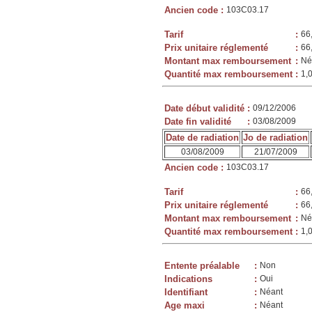
Ancien code
:
103C03.17
Tarif
:
66
Prix unitaire réglementé
:
66
Montant max remboursement
:
Né
Quantité max remboursement
:
1,
Date début validité
:
09/12/2006
Date fin validité
:
03/08/2009
Date de radiation
Jo de radiation
03/08/2009
21/07/2009
Ancien code
:
103C03.17
Tarif
:
66
Prix unitaire réglementé
:
66
Montant max remboursement
:
Né
Quantité max remboursement
:
1,
Entente préalable
:
Non
Indications
:
Oui
Identifiant
:
Néant
Age maxi
:
Néant