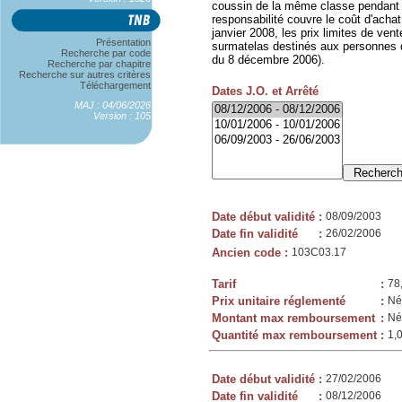
coussin de la même classe pendant l
responsabilité couvre le coût d'acha
janvier 2008, les prix limites de ven
Présentation
surmatelas destinés aux personnes de
Recherche par code
du 8 décembre 2006).
Recherche par chapitre
Recherche sur autres critères
Téléchargement
Dates J.O. et Arrêté
MAJ : 04/06/2026
Version : 105
Date début validité
:
08/09/2003
Date fin validité
:
26/02/2006
Ancien code
:
103C03.17
Tarif
:
78
Prix unitaire réglementé
:
Né
Montant max remboursement
:
Né
Quantité max remboursement
:
1,
Date début validité
:
27/02/2006
Date fin validité
:
08/12/2006