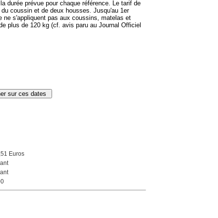
a durée prévue pour chaque référence. Le tarif de
t du coussin et de deux housses. Jusqu'au 1er
te ne s'appliquent pas aux coussins, matelas et
 plus de 120 kg (cf. avis paru au Journal Officiel
,51 Euros
ant
ant
00