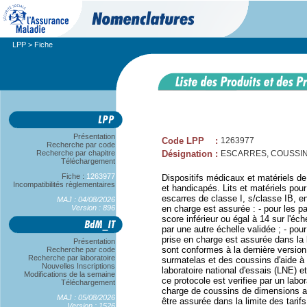
LPP
> Fiche
Présentation
Code LPP
:
1263977
Recherche par code
Recherche par chapitre
Désignation
:
ESCARRES, COUSSIN 
Téléchargement
Fiche :
1263977
Dispositifs médicaux et matériels de
Incompatibilités règlementaires
et handicapés. Lits et matériels pour
escarres de classe I, s/classe IB, 
MAJ : 04/08/2026
Version : 896
en charge est assurée : - pour les p
score inférieur ou égal à 14 sur l'éc
par une autre échelle validée ; - pour
prise en charge est assurée dans la
Présentation
sont conformes à la dernière version
Recherche par code
Recherche par laboratoire
surmatelas et des coussins d'aide à 
Nouvelles Inscriptions
laboratoire national d'essais (LNE) e
Modifications de la semaine
ce protocole est verifiee par un labo
Téléchargement
charge de coussins de dimensions ad
MAJ : 05/08/2026
être assurée dans la limite des tarif
Version : 1526