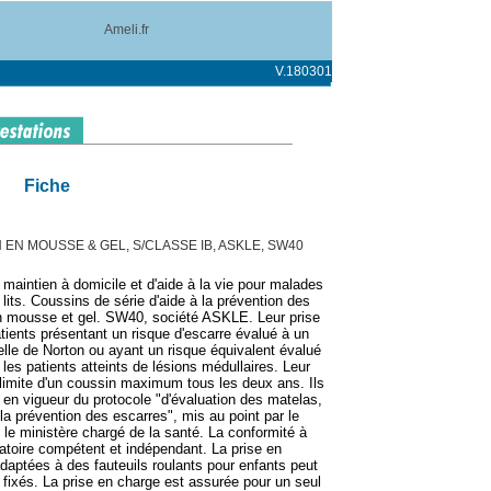
Ameli.fr
V.180301
Fiche
EN MOUSSE & GEL, S/CLASSE IB, ASKLE, SW40
 maintien à domicile et d'aide à la vie pour malades
 lits. Coussins de série d'aide à la prévention des
en mousse et gel. SW40, société ASKLE. Leur prise
atients présentant un risque d'escarre évalué à un
helle de Norton ou ayant un risque équivalent évalué
 les patients atteints de lésions médullaires. Leur
 limite d'un coussin maximum tous les deux ans. Ils
 en vigueur du protocole "d'évaluation des matelas,
la prévention des escarres", mis au point par le
t le ministère chargé de la santé. La conformité à
ratoire compétent et indépendant. La prise en
aptées à des fauteuils roulants pour enfants peut
s fixés. La prise en charge est assurée pour un seul