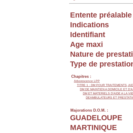
Entente préalable
Indications
Identifiant
Age maxi
Nature de prestat
Type de prestatio
Chapitres :
Arborescence LPP
TITRE 1 : DM POUR TRAITEMENTS, AI
DM DE MAINTIEN A DOMICILE ET D'
DM ET MATERIELS D'AIDE A LA VI
DEAMBULATEURS ET PRESTATI
Majorations D.O.M. :
GUADELOUPE
MARTINIQUE