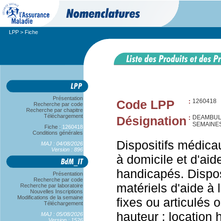
LPP
> Fiche
Présentation
Code LPP
:
1260418
Recherche par code
Recherche par chapitre
Téléchargement
Désignation
:
DEAMBULA
SEMAINE
Fiche :
1260418
Conditions générales
Dispositifs médica
MAJ : 04/08/2026
Version : 896
à domicile et d'aid
handicapés. Dispos
Présentation
Recherche par code
matériels d'aide à 
Recherche par laboratoire
Nouvelles Inscriptions
Modifications de la semaine
fixes ou articulés 
Téléchargement
hauteur : location
MAJ : 05/08/2026
Version : 1526