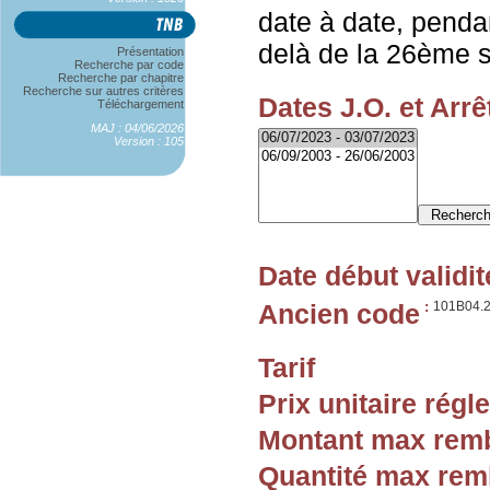
date à date, penda
delà de la 26ème 
Présentation
Recherche par code
Recherche par chapitre
Recherche sur autres critères
Dates J.O. et Arrê
Téléchargement
MAJ : 04/06/2026
Version : 105
Date début validit
Ancien code
:
101B04.
Tarif
Prix unitaire rég
Montant max rem
Quantité max re