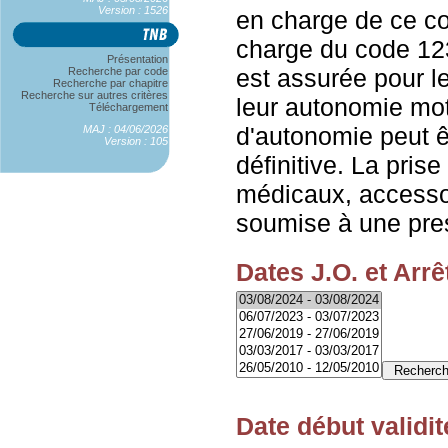
Version : 1526
en charge de ce co
charge du code 12
Présentation
est assurée pour l
Recherche par code
Recherche par chapitre
Recherche sur autres critères
leur autonomie mot
Téléchargement
d'autonomie peut êt
MAJ : 04/06/2026
Version : 105
définitive. La prise
médicaux, accessoi
soumise à une pres
Dates J.O. et Arrê
Date début validit