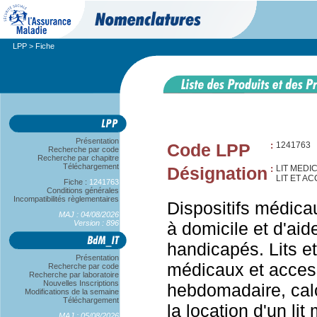
LPP
> Fiche
Présentation
Code LPP
:
1241763
Recherche par code
Recherche par chapitre
Téléchargement
Désignation
:
LIT MEDI
LIT ET A
Fiche :
1241763
Conditions générales
Incompatibilités règlementaires
Dispositifs médica
MAJ : 04/08/2026
Version : 896
à domicile et d'aid
handicapés. Lits et 
Présentation
médicaux et access
Recherche par code
Recherche par laboratoire
Nouvelles Inscriptions
hebdomadaire, calc
Modifications de la semaine
Téléchargement
la location d'un li
MAJ : 05/08/2026